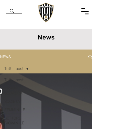
News
NEWS
Tutti i post
Tutti i post
PRIMA
SQUADRA
SOCIETA'
FEMMINILE
SETTORE
GIOVANILE