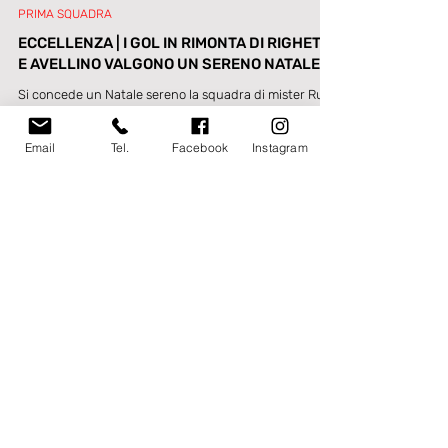
Email
Tel.
Facebook
Instagram
19 dic 2022
Tempo di lettura: 3 min
PRIMA SQUADRA
ECCELLENZA | I GOL IN RIMONTA DI RIGHETTI
E AVELLINO VALGONO UN SERENO NATALE
Si concede un Natale sereno la squadra di mister Ruvo
che dopo lo scivolone casalingo contro l'Athletic Club
si riprende i tre punti su...