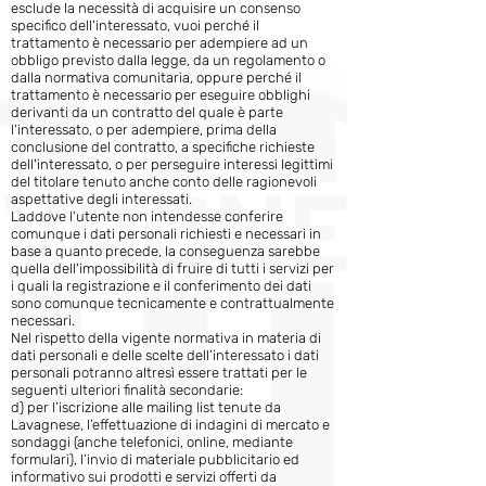
esclude la necessità di acquisire un consenso
specifico dell'interessato, vuoi perché il
trattamento è necessario per adempiere ad un
obbligo previsto dalla legge, da un regolamento o
dalla normativa comunitaria, oppure perché il
trattamento è necessario per eseguire obblighi
derivanti da un contratto del quale è parte
l'interessato, o per adempiere, prima della
conclusione del contratto, a specifiche richieste
dell'interessato, o per perseguire interessi legittimi
del titolare tenuto anche conto delle ragionevoli
aspettative degli interessati.
Laddove l'utente non intendesse conferire
comunque i dati personali richiesti e necessari in
base a quanto precede, la conseguenza sarebbe
quella dell'impossibilità di fruire di tutti i servizi per
i quali la registrazione e il conferimento dei dati
sono comunque tecnicamente e contrattualmente
necessari.
Nel rispetto della vigente normativa in materia di
dati personali e delle scelte dell’interessato i dati
personali potranno altresì essere trattati per le
seguenti ulteriori finalità secondarie:
d) per l’iscrizione alle mailing list tenute da
Lavagnese, l’effettuazione di indagini di mercato e
sondaggi (anche telefonici, online, mediante
formulari), l’invio di materiale pubblicitario ed
informativo sui prodotti e servizi offerti da