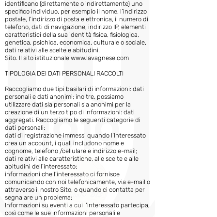
identificano (direttamente o indirettamente) uno
specifico individuo, per esempio il nome, l’indirizzo
postale, l’indirizzo di posta elettronica, il numero di
telefono, dati di navigazione, indirizzo IP, elementi
caratteristici della sua identità fisica, fisiologica,
genetica, psichica, economica, culturale o sociale,
dati relativi alle scelte e abitudini.
Sito. Il sito istituzionale
www.lavagnese.com
TIPOLOGIA DEI DATI PERSONALI RACCOLTI
Raccogliamo due tipi basilari di informazioni: dati
personali e dati anonimi; inoltre, possiamo
utilizzare dati sia personali sia anonimi per la
creazione di un terzo tipo di informazioni: dati
aggregati. Raccogliamo le seguenti categorie di
dati personali:
dati di registrazione immessi quando l’Interessato
crea un account, i quali includono nome e
cognome, telefono /cellulare e indirizzo e-mail;
dati relativi alle caratteristiche, alle scelte e alle
abitudini dell’interessato;
informazioni che l’interessato ci fornisce
comunicando con noi telefonicamente, via e-mail o
attraverso il nostro Sito, o quando ci contatta per
segnalare un problema;
Informazioni su eventi a cui l’interessato partecipa,
così come le sue informazioni personali e