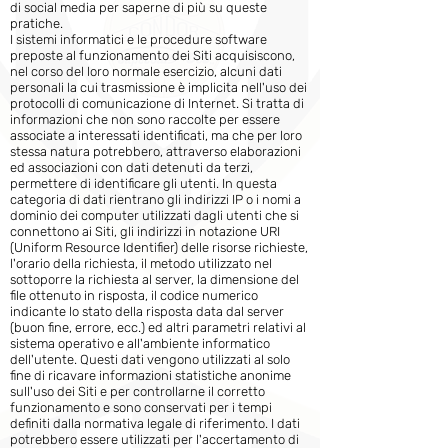
di social media per saperne di più su queste
pratiche.
I sistemi informatici e le procedure software
preposte al funzionamento dei Siti acquisiscono,
nel corso del loro normale esercizio, alcuni dati
personali la cui trasmissione è implicita nell'uso dei
protocolli di comunicazione di Internet. Si tratta di
informazioni che non sono raccolte per essere
associate a interessati identificati, ma che per loro
stessa natura potrebbero, attraverso elaborazioni
ed associazioni con dati detenuti da terzi,
permettere di identificare gli utenti. In questa
categoria di dati rientrano gli indirizzi IP o i nomi a
dominio dei computer utilizzati dagli utenti che si
connettono ai Siti, gli indirizzi in notazione URI
(Uniform Resource Identifier) delle risorse richieste,
l'orario della richiesta, il metodo utilizzato nel
sottoporre la richiesta al server, la dimensione del
file ottenuto in risposta, il codice numerico
indicante lo stato della risposta data dal server
(buon fine, errore, ecc.) ed altri parametri relativi al
sistema operativo e all'ambiente informatico
dell'utente. Questi dati vengono utilizzati al solo
fine di ricavare informazioni statistiche anonime
sull'uso dei Siti e per controllarne il corretto
funzionamento e sono conservati per i tempi
definiti dalla normativa legale di riferimento. I dati
potrebbero essere utilizzati per l'accertamento di