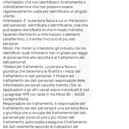
informazioni che non identificano direttamente o
indirettamente e che non possono essere
ragionevolmente usate per identificare un singolo
utente.
Interessato. E’ la persona fisica a cui si riferiscono i
dati personali, identificata o identificabile, cioè che
può essere identificata anche in modo indiretto,
facendo riferimento a informazioni o elementi
caratteristici, o tramite l'incrocio di più dati
personali.
Minori. Per minori si intendono gli individui da noi
identificati quali minorenni non in grado per legge
di acconsentire alla raccolta e al trattamento dei
dati personali.
Titolare del trattamento. La persona fisica o
giuridica che determina le finalità e i mezzi del
trattamento di dati personali. Il titolare del
trattamento dei dati personali responsabile delle
informazioni personali raccolte tramite i Siti, le
Applicazioni o gli altri canali sopra individuati è Usd
Lavagnese 1919 con sede in Via Riboli 55 – 16033
Lavagna (Italia).
Responsabile del trattamento. Il responsabile del
trattamento dei dati personali è una persona fisica
o giuridica che si occupa del trattamento dei dati
personali per conto di uno o più titolari del
trattamento, autorizzata a eseguire il trattamento
dei dati solamente secondo le indicazioni del