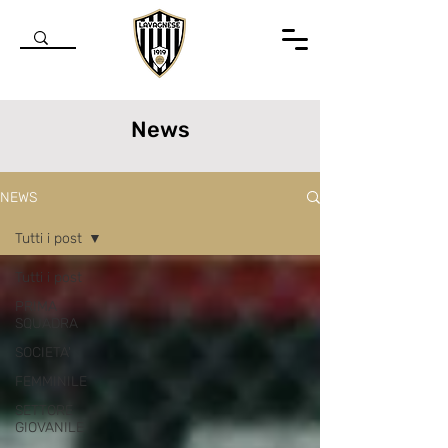
News
NEWS
Tutti i post
Tutti i post
PRIMA
SQUADRA
SOCIETA'
FEMMINILE
SETTORE
GIOVANILE