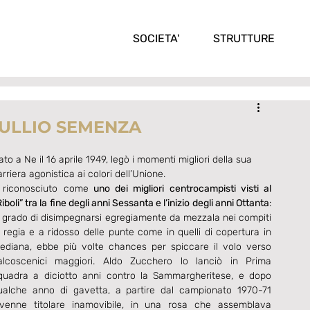
SOCIETA'
STRUTTURE
TULLIO SEMENZA
ato a Ne il 16 aprile 1949, legò i momenti migliori della sua 
rriera agonistica ai colori dell’Unione.
 riconosciuto come
 uno dei migliori centrocampisti visti al 
iboli” tra la fine degli anni Sessanta e l’inizio degli anni Ottanta
: 
n grado di disimpegnarsi egregiamente da mezzala nei compiti 
i regia e a ridosso delle punte come in quelli di copertura in 
ediana, ebbe più volte chances per spiccare il volo verso 
alcoscenici maggiori. Aldo Zucchero lo lanciò in Prima 
quadra a diciotto anni contro la Sammargheritese, e dopo 
ualche anno di gavetta, a partire dal campionato 1970-71 
ivenne titolare inamovibile, in una rosa che assemblava 