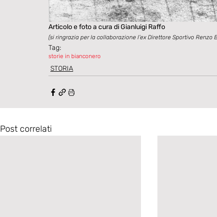
Articolo e foto a cura di Gianluigi Raffo
(si ringrazia per la collaborazione l’ex Direttore Sportivo Renzo 
Tag:
storie in bianconero
STORIA
Post correlati