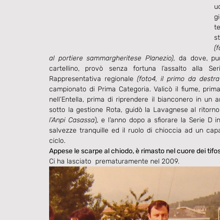
u
g
t
(f
al portiere sammargheritese Planezio)
, da dove, pu
cartellino, provò senza fortuna l’assalto alla S
Rappresentativa regionale 
(foto4, il primo da destra
campionato di Prima Categoria. Valicò il fiume, prima 
nell’Entella, prima di riprendere il bianconero in un
sotto la gestione Rota, guidò la Lavagnese al ritorn
l’Anpi Casassa
), e l’anno dopo a sfiorare la Serie D 
salvezze tranquille ed il ruolo di chioccia ad un cap
ciclo. 
Appese le scarpe al chiodo, è rimasto nel cuore dei tifos
Ci ha lasciato  prematuramente nel 2009.