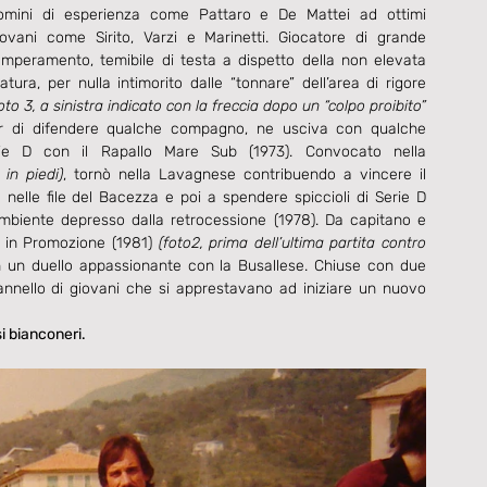
omini di esperienza come Pattaro e De Mattei ad ottimi 
iovani come Sirito, Varzi e Marinetti. Giocatore di grande 
emperamento, temibile di testa a dispetto della non elevata 
statura, per nulla intimorito dalle “tonnare” dell’area di rigore 
oto 3, a sinistra indicato con la freccia dopo un “colpo proibito” 
r di difendere qualche compagno, ne usciva con qualche 
erie D con il Rapallo Mare Sub (1973). Convocato nella 
 in piedi)
, tornò nella Lavagnese contribuendo a vincere il 
nelle file del Bacezza e poi a spendere spiccioli di Serie D 
 ambiente depresso dalla retrocessione (1978). Da capitano e 
o in Promozione (1981) 
(foto2, prima dell’ultima partita contro 
in un duello appassionante con la Busallese. Chiuse con due 
annello di giovani che si apprestavano ad iniziare un nuovo 
i bianconeri. 