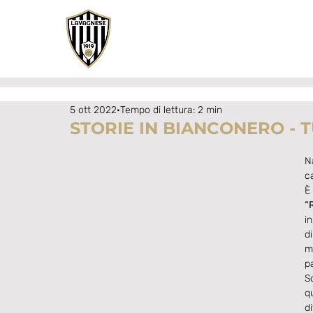
5 ott 2022
Tempo di lettura: 2 min
STORIE IN BIANCONERO - 
N
ca
È
“R
i
d
m
p
S
q
d