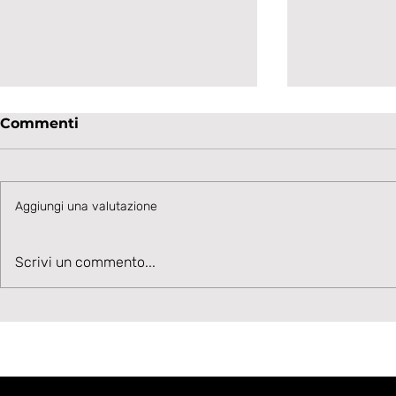
Commenti
Aggiungi una valutazione
STORIE IN BIANCONERO
STORIE I
Scrivi un commento...
- L’AVVERSARIA DI
- IL PERS
TURNO: IL GOZZANO
GIANPAO