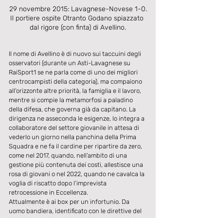
29 novembre 2015: Lavagnese-Novese 1-0.

Il portiere ospite Otranto Godano spiazzato 
dal rigore (con finta) di Avellino.
Il nome di Avellino è di nuovo sui taccuini degli 
osservatori (durante un Asti-Lavagnese su 
RaiSport1 se ne parla come di uno dei migliori 
centrocampisti della categoria), ma compaiono 
all’orizzonte altre priorità, la famiglia e il lavoro, 
mentre si compie la metamorfosi a paladino 
della difesa, che governa già da capitano. La 
dirigenza ne asseconda le esigenze, lo integra a 
collaboratore del settore giovanile in attesa di 
vederlo un giorno nella panchina della Prima 
Squadra e ne fa il cardine per ripartire da zero, 
come nel 2017, quando, nell’ambito di una 
gestione più contenuta dei costi, allestisce una 
rosa di giovani o nel 2022, quando ne cavalca la 
voglia di riscatto dopo l’imprevista 
retrocessione in Eccellenza.
Attualmente è ai box per un infortunio. Da 
uomo bandiera, identificato con le direttive del 