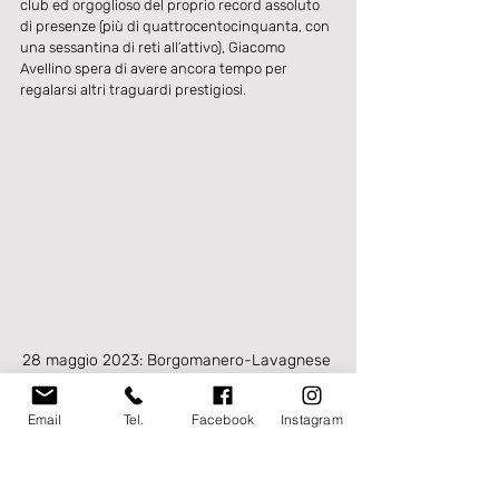
club ed orgoglioso del proprio record assoluto 
di presenze (più di quattrocentocinquanta, con 
una sessantina di reti all’attivo), Giacomo 
Avellino spera di avere ancora tempo per 
regalarsi altri traguardi prestigiosi.
28 maggio 2023: Borgomanero-Lavagnese 
0-1. 

Il match-winner Avellino e la squadra 
Email
Tel.
Facebook
Instagram
salutano i tifosi alla fine del primo atto dei 
playoff.