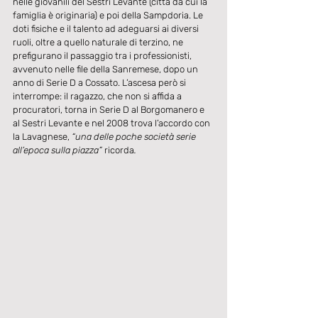
nelle giovanili del Sestri Levante (città da cui la 
famiglia è originaria) e poi della Sampdoria. Le 
doti fisiche e il talento ad adeguarsi ai diversi 
ruoli, oltre a quello naturale di terzino, ne 
prefigurano il passaggio tra i professionisti, 
avvenuto nelle file della Sanremese, dopo un 
anno di Serie D a Cossato. L’ascesa però si 
interrompe: il ragazzo, che non si affida a 
procuratori, torna in Serie D al Borgomanero e 
al Sestri Levante e nel 2008 trova l’accordo con 
la Lavagnese, 
“una delle poche società serie 
all’epoca sulla piazza”
 ricorda
.