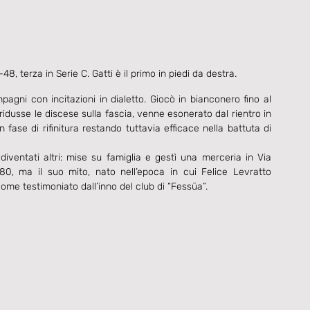
 terza in Serie C. Gatti è il primo in piedi da destra.
gni con incitazioni in dialetto. Giocò in bianconero fino al 
i ridusse le discese sulla fascia, venne esonerato dal rientro in 
ase di rifinitura restando tuttavia efficace nella battuta di 
iventati altri: mise su famiglia e gestì una merceria in Via 
0, ma il suo mito, nato nell’epoca in cui Felice Levratto 
 come testimoniato dall’inno del club di “Fessüa”.