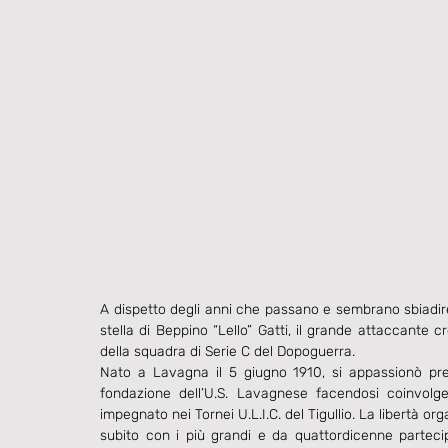
A dispetto degli anni che passano e sembrano sbiadire i
stella di Beppino “Lello” Gatti, il grande attaccante c
della squadra di Serie C del Dopoguerra.
Nato a Lavagna il 5 giugno 1910, si appassionò pre
fondazione dell’U.S. Lavagnese facendosi coinvolger
impegnato nei Tornei U.L.I.C. del Tigullio. La libertà org
subito con i più grandi e da quattordicenne partecip