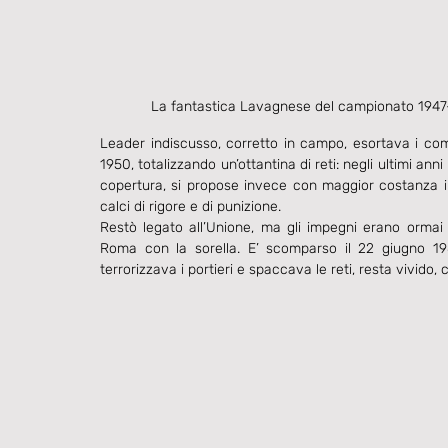
La fantastica Lavagnese del campionato 1947-48,
Leader indiscusso, corretto in campo, esortava i compa
1950, totalizzando un’ottantina di reti: negli ultimi ann
copertura, si propose invece con maggior costanza in f
calci di rigore e di punizione.
Restò legato all’Unione, ma gli impegni erano ormai d
Roma con la sorella. E’ scomparso il 22 giugno 198
terrorizzava i portieri e spaccava le reti, resta vivido,