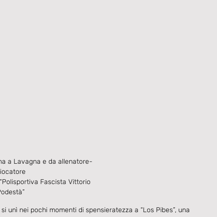
rna a Lavagna e da allenatore-
iocatore

 “Polisportiva Fascista Vittorio 
Podestà”
rno si unì nei pochi momenti di spensieratezza a “Los Pibes”, una 