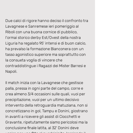
Due calci di rigore hanno deciso il confronto tra 
Lavagnese e Sanremese ieri pomeriggio al 
Riboli con una buona cornice di pubblico, 
l'ormai storico derby Est/Ovest della nostra 
Liguria ha regalato 95' intensi e di buon calcio, 
ha prevalso la formazione Bianconera con un 
tasso agonistico superiore ma soprattutto con 
la consueta voglia di vincere che 
contraddistingue i Ragazzi dei Mister Barresi e 
Napoli.
Il match inizia con la Lavagnese che gestisce 
palla, pressa in ogni parte del campo, corre e 
crea almeno 3/4 occasioni sulle quali, vuoi per 
precipitazione, vuoi per un ultimo decisivo 
intervento della retroguardia matuziana, non si 
concretizzano in gol, Tampu e Donini, giostrano 
in avanti a ricevere gli assist di Ciocchetti e 
Gravante, ripetutamente siamo pericolosi ma la 
conclusione finale latita, al 32' Donini deve 