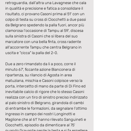
retroguardia, dall'altra una Lavagnese che cala 
in qualità e precisione e fatica a consolidare il 
risultato, ci provano Casoni prima al 51' con un 
colpo di testa su cross di Ciocchetti a due passi 
da Belgrano spedendo la palla fuori, ancor più 
clamorosa l'occasione di Tampu al 59', discesa 
sulla sinistra di Casoni che si libera del suo 
marcatore con una bella finta, cross radente 
all'accorrente Tampu che centra Belgrano in 
uscita e "cicca" la palla del 2-0.
Due a zero rimandato da li a poco, corre il 
minuto 67', ficcante azione Bianconera di 
ripartenza, su rilancio di Agosta in area 
matuziana, mischia e Casoni colpisce verso la 
porta, intercetto di mano da parte di Di Fino ed 
inevitabile calcio di rigore che lo stesso Casoni 
realizza con un tiro di sinistro preciso indirizzato 
al palo sinistro di Belgrano, girandola di cambi 
di entrambe le formazioni, da segnalare l'ottimo 
ingresso in campo dei nostri Longinotti e 
Maglione che al 61' hanno rilevato Sanguineti e 
Ciocchetti, episodio da dimenticare al 75' 
quando Gravante perde la testa e si fa espellere 