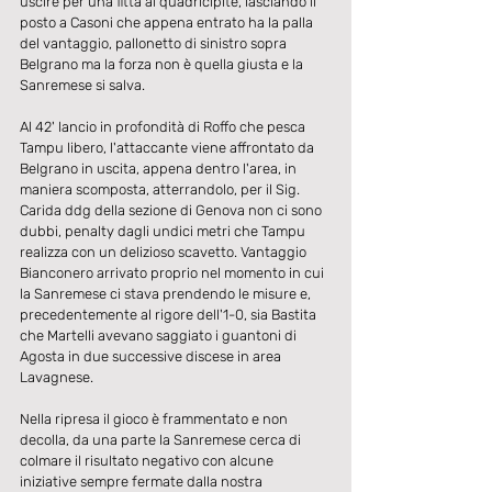
uscire per una fitta al quadricipite, lasciando il 
posto a Casoni che appena entrato ha la palla 
del vantaggio, pallonetto di sinistro sopra 
Belgrano ma la forza non è quella giusta e la 
Sanremese si salva.
Al 42' lancio in profondità di Roffo che pesca 
Tampu libero, l'attaccante viene affrontato da 
Belgrano in uscita, appena dentro l'area, in 
maniera scomposta, atterrandolo, per il Sig. 
Carida ddg della sezione di Genova non ci sono 
dubbi, penalty dagli undici metri che Tampu 
realizza con un delizioso scavetto. Vantaggio 
Bianconero arrivato proprio nel momento in cui 
la Sanremese ci stava prendendo le misure e, 
precedentemente al rigore dell'1-0, sia Bastita 
che Martelli avevano saggiato i guantoni di 
Agosta in due successive discese in area 
Lavagnese.
Nella ripresa il gioco è frammentato e non 
decolla, da una parte la Sanremese cerca di 
colmare il risultato negativo con alcune 
iniziative sempre fermate dalla nostra 