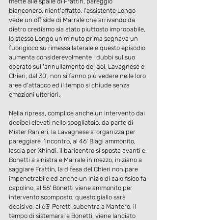
mette alle spalle di Frattin, pareggio 
bianconero, nient'affatto, l'assistente Longo 
vede un off side di Marrale che arrivando da 
dietro crediamo sia stato piuttosto improbabile, 
lo stesso Longo un minuto prima segnava un 
fuorigioco su rimessa laterale e questo episodio 
aumenta considerevolmente i dubbi sul suo 
operato sull'annullamento del gol, Lavagnese e 
Chieri, dal 30', non si fanno più vedere nelle loro 
aree d'attacco ed il tempo si chiude senza 
emozioni ulteriori.
Nella ripresa, complice anche un intervento dai 
decibel elevati nello spogliatoio, da parte di 
Mister Ranieri, la Lavagnese si organizza per 
pareggiare l'incontro, al 46' Biagi ammonito, 
lascia per Xhindi, il baricentro si sposta avanti e, 
Bonetti a sinistra e Marrale in mezzo, iniziano a 
saggiare Frattin, la difesa del Chieri non pare 
impenetrabile ed anche un inizio di calo fisico fa 
capolino, al 56' Bonetti viene ammonito per 
intervento scomposto, questo giallo sarà 
decisivo, al 63' Peretti subentra a Mantero, il 
tempo di sistemarsi e Bonetti, viene lanciato 