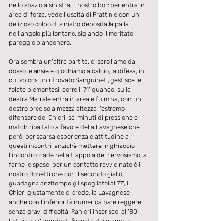
nello spazio a sinistra, il nostro bomber entra in 
area di forza, vede l'uscita di Frattin e con un 
delizioso colpo di sinistro deposita la palla 
nell'angolo più lontano, siglando il meritato 
pareggio bianconero.
Ora sembra un'altra partita, ci scrolliamo da 
dosso le ansie e giochiamo a calcio, la difesa, in 
cui spicca un ritrovato Sanguineti, gestisce le 
folate piemontesi, corre il 71' quando, sulla 
destra Marrale entra in area e fulmina, con un 
destro preciso a mezza altezza l'estremo 
difensore del Chieri, sei minuti di pressione e 
match ribaltato a favore della Lavagnese che 
però, per scarsa esperienza e attitudine a 
questi incontri, anzichè mettere in ghiaccio 
l'incontro, cade nella trappola del nervosismo, a 
farne le spese, per un contatto ravvicinato è il 
nostro Bonetti che con il secondo giallo, 
guadagna anzitempo gli spogliatoi al 77', il 
Chieri giustamente ci crede, la Lavagnese 
anche con l'inferiorità numerica pare reggere 
senza gravi difficoltà, Ranieri inserisce, all'80' 
Letizia su Sanguineti fiaccato dai crampi e 