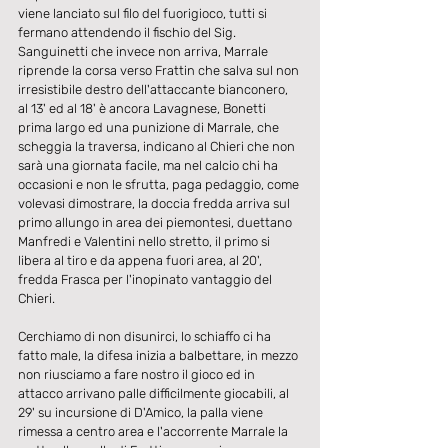
viene lanciato sul filo del fuorigioco, tutti si 
fermano attendendo il fischio del Sig. 
Sanguinetti che invece non arriva, Marrale 
riprende la corsa verso Frattin che salva sul non 
irresistibile destro dell'attaccante bianconero, 
al 13' ed al 18' è ancora Lavagnese, Bonetti 
prima largo ed una punizione di Marrale, che 
scheggia la traversa, indicano al Chieri che non 
sarà una giornata facile, ma nel calcio chi ha 
occasioni e non le sfrutta, paga pedaggio, come 
volevasi dimostrare, la doccia fredda arriva sul 
primo allungo in area dei piemontesi, duettano 
Manfredi e Valentini nello stretto, il primo si 
libera al tiro e da appena fuori area, al 20', 
fredda Frasca per l'inopinato vantaggio del 
Chieri.
Cerchiamo di non disunirci, lo schiaffo ci ha 
fatto male, la difesa inizia a balbettare, in mezzo 
non riusciamo a fare nostro il gioco ed in 
attacco arrivano palle difficilmente giocabili, al 
29' su incursione di D'Amico, la palla viene 
rimessa a centro area e l'accorrente Marrale la 