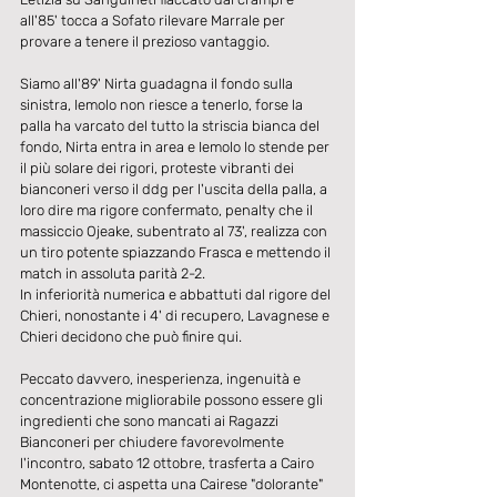
all'85' tocca a Sofato rilevare Marrale per 
provare a tenere il prezioso vantaggio.
Siamo all'89' Nirta guadagna il fondo sulla 
sinistra, Iemolo non riesce a tenerlo, forse la 
palla ha varcato del tutto la striscia bianca del 
fondo, Nirta entra in area e Iemolo lo stende per 
il più solare dei rigori, proteste vibranti dei 
bianconeri verso il ddg per l'uscita della palla, a 
loro dire ma rigore confermato, penalty che il 
massiccio Ojeake, subentrato al 73', realizza con 
un tiro potente spiazzando Frasca e mettendo il 
match in assoluta parità 2-2.
In inferiorità numerica e abbattuti dal rigore del 
Chieri, nonostante i 4' di recupero, Lavagnese e 
Chieri decidono che può finire qui.
Peccato davvero, inesperienza, ingenuità e 
concentrazione migliorabile possono essere gli 
ingredienti che sono mancati ai Ragazzi 
Bianconeri per chiudere favorevolmente 
l'incontro, sabato 12 ottobre, trasferta a Cairo 
Montenotte, ci aspetta una Cairese "dolorante" 