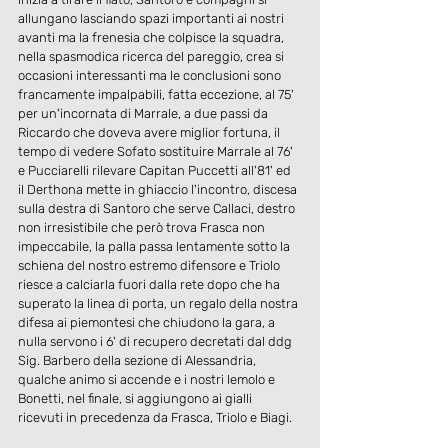
allungano lasciando spazi importanti ai nostri 
avanti ma la frenesia che colpisce la squadra, 
nella spasmodica ricerca del pareggio, crea si 
occasioni interessanti ma le conclusioni sono 
francamente impalpabili, fatta eccezione, al 75' 
per un'incornata di Marrale, a due passi da 
Riccardo che doveva avere miglior fortuna, il 
tempo di vedere Sofato sostituire Marrale al 76' 
e Pucciarelli rilevare Capitan Puccetti all'81' ed 
il Derthona mette in ghiaccio l'incontro, discesa 
sulla destra di Santoro che serve Callaci, destro 
non irresistibile che però trova Frasca non 
impeccabile, la palla passa lentamente sotto la 
schiena del nostro estremo difensore e Triolo 
riesce a calciarla fuori dalla rete dopo che ha 
superato la linea di porta, un regalo della nostra 
difesa ai piemontesi che chiudono la gara, a 
nulla servono i 6' di recupero decretati dal ddg 
Sig. Barbero della sezione di Alessandria, 
qualche animo si accende e i nostri Iemolo e 
Bonetti, nel finale, si aggiungono ai gialli 
ricevuti in precedenza da Frasca, Triolo e Biagi.