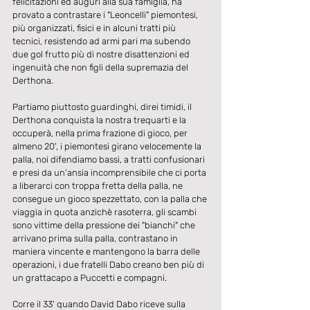
felicitazioni ed auguri alla sua famiglia, ha 
provato a contrastare i "Leoncelli" piemontesi, 
più organizzati, fisici e in alcuni tratti più 
tecnici, resistendo ad armi pari ma subendo 
due gol frutto più di nostre disattenzioni ed 
ingenuità che non figli della supremazia del 
Derthona.
Partiamo piuttosto guardinghi, direi timidi, il 
Derthona conquista la nostra trequarti e la 
occuperà, nella prima frazione di gioco, per 
almeno 20', i piemontesi girano velocemente la 
palla, noi difendiamo bassi, a tratti confusionari 
e presi da un'ansia incomprensibile che ci porta 
a liberarci con troppa fretta della palla, ne 
consegue un gioco spezzettato, con la palla che 
viaggia in quota anzichè rasoterra, gli scambi 
sono vittime della pressione dei "bianchi" che 
arrivano prima sulla palla, contrastano in 
maniera vincente e mantengono la barra delle 
operazioni, i due fratelli Dabo creano ben più di 
un grattacapo a Puccetti e compagni.
Corre il 33' quando David Dabo riceve sulla 