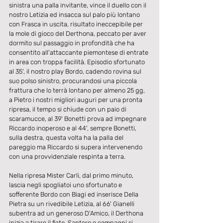
sinistra una palla invitante, vince il duello con il 
nostro Letizia ed insacca sul palo più lontano 
con Frasca in uscita, risultato ineccepibile per 
la mole di gioco del Derthona, peccato per aver 
dormito sul passaggio in profondità che ha 
consentito all'attaccante piemontese di entrate 
in area con troppa facilità. Episodio sfortunato 
al 35', il nostro play Bordo, cadendo rovina sul 
suo polso sinistro, procurandosi una piccola 
frattura che lo terrà lontano per almeno 25 gg, 
a Pietro i nostri migliori auguri per una pronta 
ripresa, il tempo si chiude con un paio di 
scaramucce, al 39' Bonetti prova ad impegnare 
Riccardo inoperoso e al 44', sempre Bonetti, 
sulla destra, questa volta ha la palla del 
pareggio ma Riccardo si supera intervenendo 
con una provvidenziale respinta a terra.
Nella ripresa Mister Carli, dal primo minuto, 
lascia negli spogliatoi uno sfortunato e 
sofferente Bordo con Biagi ed inserisce Della 
Pietra su un rivedibile Letizia, al 66' Gianelli 
subentra ad un generoso D'Amico, il Derthona 
inizia a tirare il fiato, Santoro e compagni si 