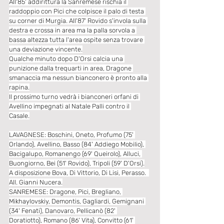
All'85' addirittura la Sanremese rischia il 
raddoppio con Pici che colpisce il palo di testa 
su corner di Murgia. All'87' Rovido s'invola sulla 
destra e crossa in area ma la palla sorvola a 
bassa altezza tutta l'area ospite senza trovare 
una deviazione vincente.
Qualche minuto dopo D'Orsi calcia una 
punizione dalla trequarti in area, Dragone 
smanaccia ma nessun bianconero è pronto alla 
rapina.
Il prossimo turno vedrà i bianconeri orfani di 
Avellino impegnati al Natale Palli contro il 
Casale.
LAVAGNESE: Boschini, Oneto, Profumo (75' 
Orlando), Avellino, Basso (84' Addiego Mobilio), 
Bacigalupo, Romanengo (69' Queirolo), Alluci, 
Buongiorno, Bei (51' Rovido), Tripoli (59' D'Orsi).
A disposizione Bova, Di Vittorio, Di Lisi, Perasso.  
All. Gianni Nucera.
SANREMESE: Dragone, Pici, Bregliano, 
Mikhaylovskiy, Demontis, Gagliardi, Gemignani 
(34' Fenati), Danovaro, Pellicanò (82' 
Doratiotto), Romano (86' Vita), Convitto (61' 