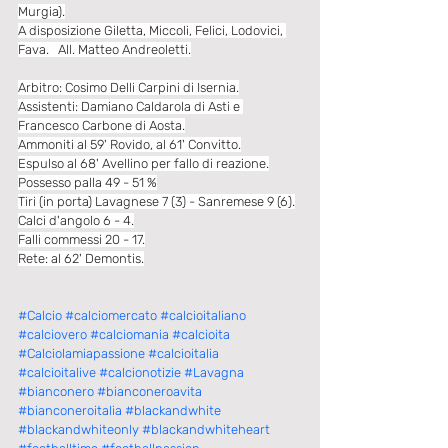
Murgia).
A disposizione Giletta, Miccoli, Felici, Lodovici, 
Fava.   All. Matteo Andreoletti.
Arbitro: Cosimo Delli Carpini di Isernia.
Assistenti: Damiano Caldarola di Asti e 
Francesco Carbone di Aosta.
Ammoniti al 59' Rovido, al 61' Convitto.
Espulso al 68' Avellino per fallo di reazione.
Possesso palla 49 - 51 %
Tiri (in porta) Lavagnese 7 (3) - Sanremese 9 (6).
Calci d'angolo 6 - 4.
Falli commessi 20 - 17.
Rete: al 62' Demontis.
#Calcio
#calciomercato
#calcioitaliano
#calciovero
#calciomania
#calcioita
#Calciolamiapassione
#calcioitalia
#calcioitalive
#calcionotizie
#Lavagna
#bianconero
#bianconeroavita
#bianconeroitalia
#blackandwhite
#blackandwhiteonly
#blackandwhiteheart