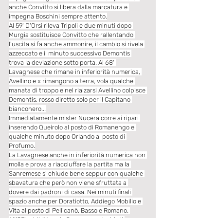
anche Convitto si libera dalla marcatura e 
impegna Boschini sempre attento.
Al 59' D'Orsi rileva Tripoli e due minuti dopo 
Murgia sostituisce Convitto che rallentando 
l'uscita si fa anche ammonire, il cambio si rivela 
azzeccato e il minuto successivo Demontis 
trova la deviazione sotto porta. Al 68' 
Lavagnese che rimane in inferiorità numerica, 
Avellino e x rimangono a terra, vola qualche 
manata di troppo e nel rialzarsi Avellino colpisce 
Demontis, rosso diretto solo per il Capitano 
bianconero...
Immediatamente mister Nucera corre ai ripari 
inserendo Queirolo al posto di Romanengo e 
qualche minuto dopo Orlando al posto di 
Profumo.
La Lavagnese anche in inferiorità numerica non 
molla e prova a riacciuffare la partita ma la 
Sanremese si chiude bene seppur con qualche 
sbavatura che però non viene sfruttata a 
dovere dai padroni di casa. Nei minuti finali 
spazio anche per Doratiotto, Addiego Mobilio e 
Vita al posto di Pellicanò, Basso e Romano. 