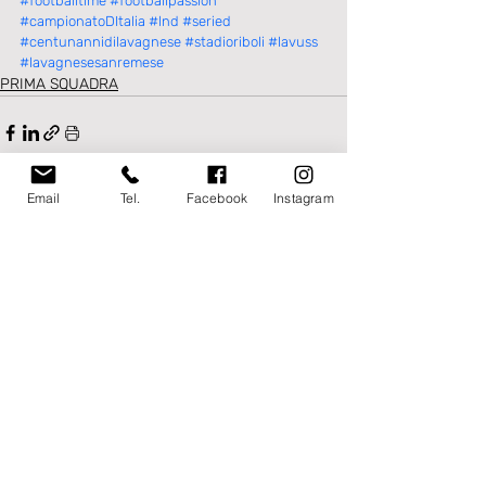
#footballtime
#footballpassion
#campionatoDItalia
#lnd
#seried
#centunannidilavagnese
#stadioriboli
#lavuss
#lavagnesesanremese
PRIMA SQUADRA
Email
Tel.
Facebook
Instagram
Post recenti
Mostra tutti