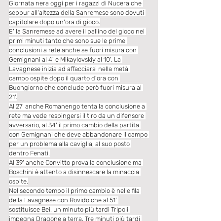
Giornata nera oggi per i ragazzi di Nucera che 
seppur all'altezza della Sanremese sono dovuti 
capitolare dopo un'ora di gioco.
E' la Sanremese ad avere il pallino del gioco nei 
primi minuti tanto che sono sue le prime 
conclusioni a rete anche se fuori misura con 
Gemignani al 4' e Mikaylovskiy al 10'. La 
Lavagnese inizia ad affacciarsi nella metà 
campo ospite dopo il quarto d'ora con 
Buongiorno che conclude però fuori misura al 
21'.
Al 27' anche Romanengo tenta la conclusione a 
rete ma vede respingersi il tiro da un difensore 
avversario, al 34' il primo cambio della partita 
con Gemignani che deve abbandonare il campo 
per un problema alla caviglia, al suo posto 
dentro Fenati.
Al 39' anche Convitto prova la conclusione ma 
Boschini è attento a disinnescare la minaccia 
ospite.
Nel secondo tempo il primo cambio è nelle fila 
della Lavagnese con Rovido che al 51' 
sostituisce Bei, un minuto più tardi Tripoli 
impegna Dragone a terra. Tre minuti più tardi 