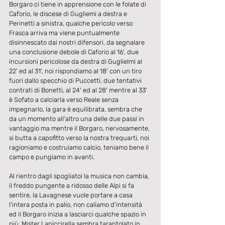
Borgaro ci tiene in apprensione con le folate di 
Caforio, le discese di Gugliemi a destra e 
Perinetti a sinistra, qualche pericolo verso 
Frasca arriva ma viene puntualmente 
disinnescato dai nostri difensori, da segnalare 
una conclusione debole di Caforio al 16', due 
incursioni pericolose da destra di Guglielmi al 
22' ed al 31', noi rispondiamo al 18' con un tiro 
fuori dallo specchio di Puccetti, due tentativi 
contrati di Bonetti, al 24' ed al 28' mentre al 33' 
è Sofato a calciarla verso Reale senza 
impegnarlo, la gara è equilibrata, sembra che 
da un momento all'altro una delle due passi in 
vantaggio ma mentre il Borgaro, nervosamente, 
si butta a capofitto verso la nostra trequarti, noi 
ragioniamo e costruiamo calcio, teniamo bene il 
campo e pungiamo in avanti.
Al rientro dagli spogliatoi la musica non cambia, 
il freddo pungente a ridosso delle Alpi si fa 
sentire, la Lavagnese vuole portare a casa 
l'intera posta in palio, non caliamo d'intensità 
ed il Borgaro inizia a lasciarci qualche spazio in 
più, Mister Lapiccirella sembra tarantolato in 