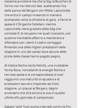
massima punizione ma che la Sig.ra Buccheri di 
Torino non ha ritenuto tale, scatenando l'ira 
della panca del Borgaro con Mister Lapiccirella 
che entra in campo inveendo in maniera 
scomposta verso la direzione di gara,  a farne le 
spese è il Dirigente Catellani, mentre 
Lapiccirella viene graziato dalla ddg che 
concede 5' di recupero nei quali riusciamo, con 
qualche inevitabile affanno a mantenere e 
difendere con i denti il nostro vantaggio, 
firmando una delle migliori prestazioni della 
stagione in uno dei campi dove alcune delle 
prime della classe hanno pagato pegno.
Al triplice fischio tanta felicità, una invidiabile 
forma fisica, nonostante le energie fisiche e 
nervose spese e la consapevolezza di aver 
raggiunto una maturità di squadra e di 
prestazioni davvero insperate ad inizio 
stagione, un plauso al Borgaro, degno 
avversario che dirà ancora la sua in queste 
ultime otto giornate di campionato.
Sabato "gita" fuori porta a Vercelli contro la Pro, 