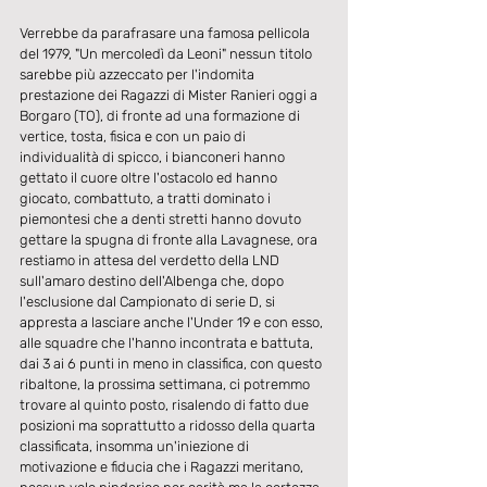
Verrebbe da parafrasare una famosa pellicola 
del 1979, "Un mercoledì da Leoni" nessun titolo 
sarebbe più azzeccato per l'indomita 
prestazione dei Ragazzi di Mister Ranieri oggi a 
Borgaro (TO), di fronte ad una formazione di 
vertice, tosta, fisica e con un paio di 
individualità di spicco, i bianconeri hanno 
gettato il cuore oltre l'ostacolo ed hanno 
giocato, combattuto, a tratti dominato i 
piemontesi che a denti stretti hanno dovuto 
gettare la spugna di fronte alla Lavagnese, ora 
restiamo in attesa del verdetto della LND 
sull'amaro destino dell'Albenga che, dopo 
l'esclusione dal Campionato di serie D, si 
appresta a lasciare anche l'Under 19 e con esso, 
alle squadre che l'hanno incontrata e battuta, 
dai 3 ai 6 punti in meno in classifica, con questo 
ribaltone, la prossima settimana, ci potremmo 
trovare al quinto posto, risalendo di fatto due 
posizioni ma soprattutto a ridosso della quarta 
classificata, insomma un'iniezione di 
motivazione e fiducia che i Ragazzi meritano, 