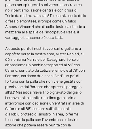
panca per spingere i suoi verso la nostra area, 
noi ripartiamo, azione centrale con cross di 
Triolo da destra, siamo al 61', respinta corta della 
difesa piemontese, irrompe come un falco 
Ampese Vincenzi che di collo destro la chiude a 
mezz'aria alle spalle dell'incolpevole Reale, il 
vantaggio bianconero è cosa fatta.
A questo punto i nostri avversari si gettano a 
capofitto verso la nostra area, Mister Ranieri, al 
66' richiama Marrale per Cavagnaro, forse ci 
abbassiamo un pochino troppo ed al 69' con 
Caforio, contrato da Letizia e Iemolo e al 78' con 
Fantone, corriamo due rischi "veri", un po' di 
fortuna con la palla che non viene gestita con 
precisione dal Borgaro che spreca il pareggio, 
all'83' Massidda rileva Triolo gravato dal giallo, 
Lorenzo entra subito nel clima gara, prima 
interrompe con decisione un'entrata in area di 
Caforio e all'88', sempre sull'attaccante 
gialloblu proteso di sinistro in area, lo ferma 
toccando la palla con l'avambraccio destro, 
azione che poteva essere punita con la 