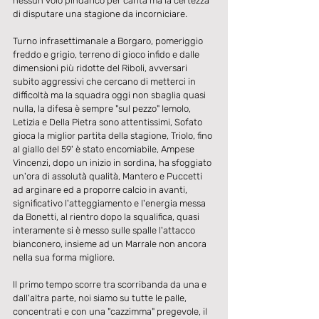
nessun volo pindarico per carità ma la certezza 
di disputare una stagione da incorniciare.
Turno infrasettimanale a Borgaro, pomeriggio 
freddo e grigio, terreno di gioco infido e dalle 
dimensioni più ridotte del Riboli, avversari 
subito aggressivi che cercano di metterci in 
difficoltà ma la squadra oggi non sbaglia quasi 
nulla, la difesa è sempre "sul pezzo" Iemolo, 
Letizia e Della Pietra sono attentissimi, Sofato 
gioca la miglior partita della stagione, Triolo, fino 
al giallo del 59' è stato encomiabile, Ampese 
Vincenzi, dopo un inizio in sordina, ha sfoggiato 
un'ora di assolutà qualità, Mantero e Puccetti 
ad arginare ed a proporre calcio in avanti, 
significativo l'atteggiamento e l'energia messa 
da Bonetti, al rientro dopo la squalifica, quasi 
interamente si è messo sulle spalle l'attacco 
bianconero, insieme ad un Marrale non ancora 
nella sua forma migliore.
Il primo tempo scorre tra scorribanda da una e 
dall'altra parte, noi siamo su tutte le palle, 
concentrati e con una "cazzimma" pregevole, il 