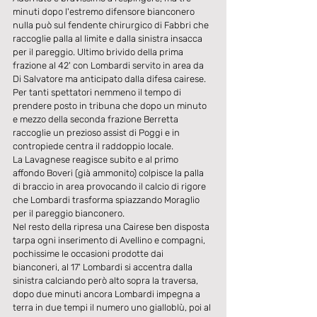
minuti dopo l'estremo difensore bianconero 
nulla può sul fendente chirurgico di Fabbri che 
raccoglie palla al limite e dalla sinistra insacca 
per il pareggio. Ultimo brivido della prima 
frazione al 42' con Lombardi servito in area da 
Di Salvatore ma anticipato dalla difesa cairese.
Per tanti spettatori nemmeno il tempo di 
prendere posto in tribuna che dopo un minuto 
e mezzo della seconda frazione Berretta 
raccoglie un prezioso assist di Poggi e in 
contropiede centra il raddoppio locale.
La Lavagnese reagisce subito e al primo 
affondo Boveri (già ammonito) colpisce la palla 
di braccio in area provocando il calcio di rigore 
che Lombardi trasforma spiazzando Moraglio 
per il pareggio bianconero.
Nel resto della ripresa una Cairese ben disposta 
tarpa ogni inserimento di Avellino e compagni, 
pochissime le occasioni prodotte dai 
bianconeri, al 17' Lombardi si accentra dalla 
sinistra calciando però alto sopra la traversa, 
dopo due minuti ancora Lombardi impegna a 
terra in due tempi il numero uno gialloblù, poi al 