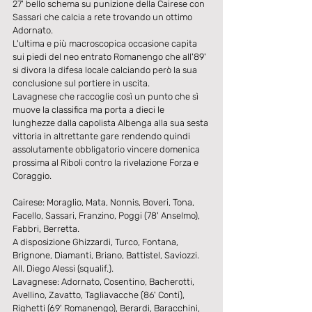
27' bello schema su punizione della Cairese con 
Sassari che calcia a rete trovando un ottimo 
Adornato.
L'ultima e più macroscopica occasione capita 
sui piedi del neo entrato Romanengo che all'89' 
si divora la difesa locale calciando però la sua 
conclusione sul portiere in uscita.
Lavagnese che raccoglie così un punto che sì 
muove la classifica ma porta a dieci le 
lunghezze dalla capolista Albenga alla sua sesta 
vittoria in altrettante gare rendendo quindi 
assolutamente obbligatorio vincere domenica 
prossima al Riboli contro la rivelazione Forza e 
Coraggio.
Cairese: Moraglio, Mata, Nonnis, Boveri, Tona, 
Facello, Sassari, Franzino, Poggi (78' Anselmo), 
Fabbri, Berretta.
A disposizione Ghizzardi, Turco, Fontana, 
Brignone, Diamanti, Briano, Battistel, Saviozzi.   
All. Diego Alessi (squalif.).
Lavagnese: Adornato, Cosentino, Bacherotti, 
Avellino, Zavatto, Tagliavacche (86' Conti), 
Righetti (69' Romanengo), Berardi, Baracchini, 