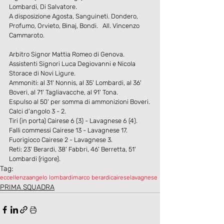
Lombardi, Di Salvatore.
A disposizione Agosta, Sanguineti. Dondero, 
Profumo, Orvieto, Binaj, Bondi.   All. Vincenzo 
Cammaroto.
Arbitro Signor Mattia Romeo di Genova.
Assistenti Signori Luca Degiovanni e Nicola 
Storace di Novi Ligure.
Ammoniti: al 31' Nonnis, al 35' Lombardi, al 36' 
Boveri, al 71' Tagliavacche, al 91' Tona.
Espulso al 50' per somma di ammonizioni Boveri.
Calci d'angolo 3 - 2.
Tiri (in porta) Cairese 6 (3) - Lavagnese 6 (4).
Falli commessi Cairese 13 - Lavagnese 17.
Fuorigioco Cairese 2 - Lavagnese 3.
Reti: 23' Berardi, 38' Fabbri, 46' Berretta, 51' 
Lombardi (rigore).
Tag:
eccellenza
angelo lombardi
marco berardi
caireselavagnese
PRIMA SQUADRA