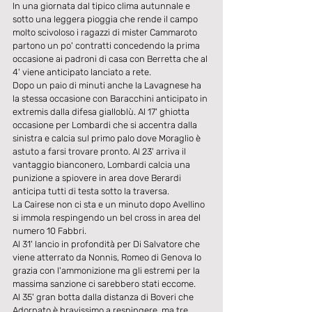
In una giornata dal tipico clima autunnale e 
sotto una leggera pioggia che rende il campo 
molto scivoloso i ragazzi di mister Cammaroto 
partono un po' contratti concedendo la prima 
occasione ai padroni di casa con Berretta che al 
4' viene anticipato lanciato a rete.
Dopo un paio di minuti anche la Lavagnese ha 
la stessa occasione con Baracchini anticipato in 
extremis dalla difesa gialloblù. Al 17' ghiotta 
occasione per Lombardi che si accentra dalla 
sinistra e calcia sul primo palo dove Moraglio è 
astuto a farsi trovare pronto. Al 23' arriva il 
vantaggio bianconero, Lombardi calcia una 
punizione a spiovere in area dove Berardi 
anticipa tutti di testa sotto la traversa.
La Cairese non ci sta e un minuto dopo Avellino 
si immola respingendo un bel cross in area del 
numero 10 Fabbri.
Al 31' lancio in profondità per Di Salvatore che 
viene atterrato da Nonnis, Romeo di Genova lo 
grazia con l'ammonizione ma gli estremi per la 
massima sanzione ci sarebbero stati eccome.
Al 35' gran botta dalla distanza di Boveri che 
Adornato è bravissimo a respingere, ma tre 