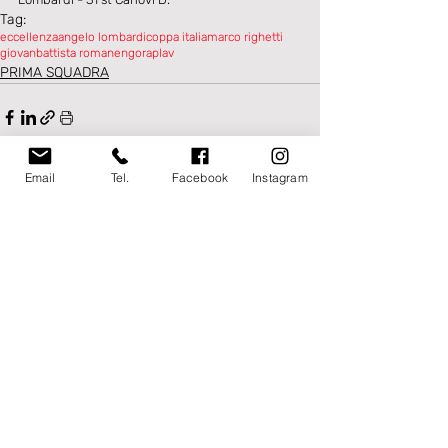
Tag:
eccellenza
angelo lombardi
coppa italia
marco righetti
giovanbattista romanengo
raplav
PRIMA SQUADRA
Email
Tel.
Facebook
Instagram
Post recenti
Mostra tutti