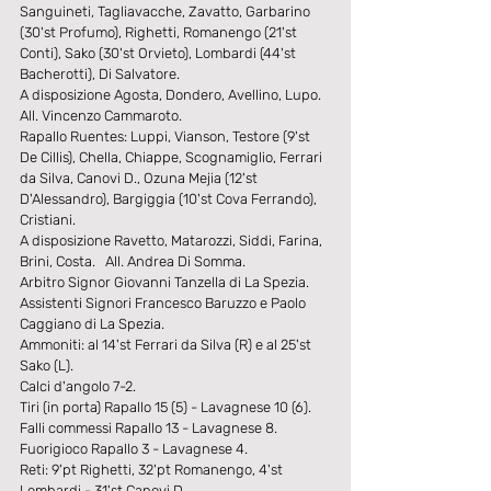
Sanguineti, Tagliavacche, Zavatto, Garbarino 
(30'st Profumo), Righetti, Romanengo (21'st 
Conti), Sako (30'st Orvieto), Lombardi (44'st 
Bacherotti), Di Salvatore.
A disposizione Agosta, Dondero, Avellino, Lupo.   
All. Vincenzo Cammaroto.
Rapallo Ruentes: Luppi, Vianson, Testore (9'st 
De Cillis), Chella, Chiappe, Scognamiglio, Ferrari 
da Silva, Canovi D., Ozuna Mejia (12'st 
D'Alessandro), Bargiggia (10'st Cova Ferrando), 
Cristiani.
A disposizione Ravetto, Matarozzi, Siddi, Farina, 
Brini, Costa.   All. Andrea Di Somma.
Arbitro Signor Giovanni Tanzella di La Spezia.
Assistenti Signori Francesco Baruzzo e Paolo 
Caggiano di La Spezia.
Ammoniti: al 14'st Ferrari da Silva (R) e al 25'st 
Sako (L).
Calci d'angolo 7-2.
Tiri (in porta) Rapallo 15 (5) - Lavagnese 10 (6).
Falli commessi Rapallo 13 - Lavagnese 8.
Fuorigioco Rapallo 3 - Lavagnese 4.
Reti: 9'pt Righetti, 32'pt Romanengo, 4'st 
Lombardi - 31'st Canovi D.