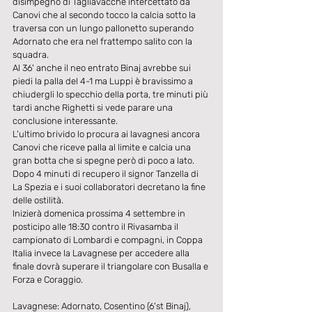
disimpegno di Tagliavacche intercettato da 
Canovi che al secondo tocco la calcia sotto la 
traversa con un lungo pallonetto superando 
Adornato che era nel frattempo salito con la 
squadra.
Al 36' anche il neo entrato Binaj avrebbe sui 
piedi la palla del 4-1 ma Luppi è bravissimo a 
chiudergli lo specchio della porta, tre minuti più 
tardi anche Righetti si vede parare una 
conclusione interessante.
L'ultimo brivido lo procura ai lavagnesi ancora 
Canovi che riceve palla al limite e calcia una 
gran botta che si spegne però di poco a lato.
Dopo 4 minuti di recupero il signor Tanzella di 
La Spezia e i suoi collaboratori decretano la fine 
delle ostilità.
Inizierà domenica prossima 4 settembre in 
posticipo alle 18:30 contro il Rivasamba il 
campionato di Lombardi e compagni, in Coppa 
Italia invece la Lavagnese per accedere alla 
finale dovrà superare il triangolare con Busalla e 
Forza e Coraggio.
Lavagnese: Adornato, Cosentino (6'st Binaj), 