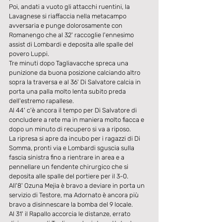
Poi, andati a vuoto gli attacchi ruentini, la 
Lavagnese si riaffaccia nella metacampo 
avversaria e punge dolorosamente con 
Romanengo che al 32' raccoglie l'ennesimo 
assist di Lombardi e deposita alle spalle del 
povero Luppi.
Tre minuti dopo Tagliavacche spreca una 
punizione da buona posizione calciando altro 
sopra la traversa e al 36' Di Salvatore calcia in 
porta una palla molto lenta subito preda 
dell'estremo rapallese.
Al 44' c'è ancora il tempo per Di Salvatore di 
concludere a rete ma in maniera molto fiacca e 
dopo un minuto di recupero si va a riposo.
La ripresa si apre da incubo per i ragazzi di Di 
Somma, pronti via e Lombardi sguscia sulla 
fascia sinistra fino a rientrare in area e a 
pennellare un fendente chirurgico che si 
deposita alle spalle del portiere per il 3-0.
All'8' Ozuna Mejia è bravo a deviare in porta un 
servizio di Testore, ma Adornato è ancora più 
bravo a disinnescare la bomba del 9 locale.
Al 31' il Rapallo accorcia le distanze, errato 