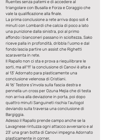
Ruentes senza patemi e di accedere al 
triangolare con Busalla e Forza e Coraggio che 
vale la qualificazione alla finale.
La prima conclusione a rete arriva dopo soli 4 
minuti con Lombardi che calcia di poco a lato 
una punizione dalla sinistra, poi al primo 
affondo i bianconeri passano in scioltezza, Sako 
riceve palla in profondità, dribbla l'uomo e dal 
fondo lascia partire un assist che Righetti 
scaraventa in rete.
Il Rapallo non ci sta e prova a riequilibrare le 
sorti, ma all'11' la conclusione di Canovi è alta e 
al 13' Adornato para plasticamente una 
conclusione velenosa di Cristiani.
Al 16' Testore s'invola sulla fascia destra e 
pennella un cross per Ozuna Mejia che di testa 
non arriva alla deviazione in porta, poi dopo 
quattro minuti Sanguineti rischia l'autogol 
deviando sulla traversa una conclusione di 
Bargiggia.
Adesso il Rapallo prende campo anche se la 
Lavagnese rintuzza ogni attacco avversario e al 
23' una gran botta di Canovi impegna Adornato 
plasticamente in corner.