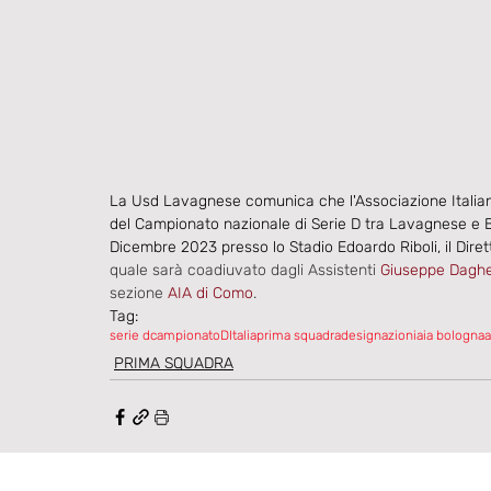
La Usd Lavagnese comunica che l'Associazione Italiana 
del Campionato nazionale di Serie D tra Lavagnese e B
Dicembre 2023 presso lo Stadio Edoardo Riboli, il Diret
quale sarà coadiuvato dagli Assistenti
Giuseppe Daghe
sezione 
AIA di Como
.
Tag:
serie d
campionatoDItalia
prima squadra
designazioni
aia bologna
PRIMA SQUADRA