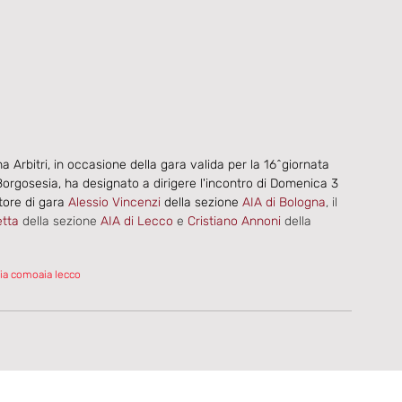
Arbitri, in occasione della gara valida per la 16^giornata 
orgosesia, ha designato a dirigere l'incontro di Domenica 3 
tore di gara 
Alessio Vincenzi 
della sezione 
AIA di Bologna
, il 
tta 
della sezione
 AIA di Lecco 
e
 Cristiano Annoni
 della 
aia como
aia lecco