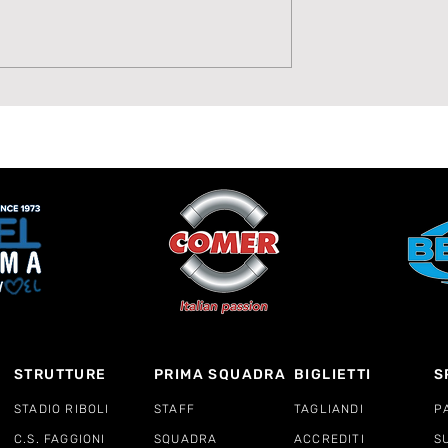
Potenza, Gol,
Sulla fascia arriva il tur
 Moise Drebli
Hubert Fruscione è dell
Lavagnese
STRUTTURE
PRIMA SQUADRA
BIGLIETTI
S
STADIO RIBOLI
STAFF
TAGLIANDI
P
C.S. FAGGIONI
SQUADRA
ACCREDITI
S