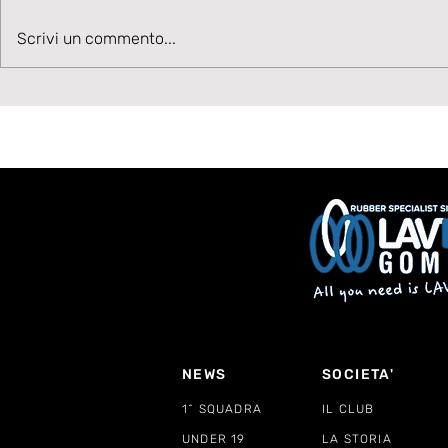
Talento in accelerazione:
Velocità, 
Scrivi un commento...
Cesare Ivani rafforza la
Benvenuto
corsia sinistra bianconera
NEWS
SOCIETA'
1^ SQUADRA
IL CLUB
UNDER 19
LA STORIA