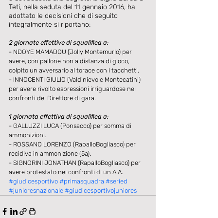
Teti, nella seduta del 11 gennaio 2016, ha 
adottato le decisioni che di seguito 
integralmente si riportano: 
2 giornate effettive di squalifica a:
- NDOYE MAMADOU (Jolly Montemurlo) per 
avere, con pallone non a distanza di gioco, 
colpito un avversario al torace con i tacchetti. 
- INNOCENTI GIULIO (Valdinievole Montecatini) 
per avere rivolto espressioni irriguardose nei 
confronti del Direttore di gara. 
1 giornata effettiva di squalifica a:
- GALLUZZI LUCA (Ponsacco) per somma di 
ammonizioni. 
- ROSSANO LORENZO (RapalloBogliasco) per 
recidiva in ammonizione (5a). 
- SIGNORINI JONATHAN (RapalloBogliasco) per 
avere protestato nei confronti di un A.A.
#giudicesportivo
#primasquadra
#seried
#junioresnazionale
#giudicesportivojuniores