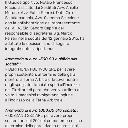
Il Giudice Sportivo, Notaio Francesco 
Riccio, assistito dai Sostituti Avv. Aniello 
Merone, Avv. Fabio Pennisi, Dott. Ciro 
Saltalamacchia, Avv. Giacomo Scicolone 
con la collaborazione del rappresentante 
dell'A.I.A., Sig. Sandro Capri e del 
responsabile di segreteria Sig. Marco 
Ferrari nella seduta del 12 gennaio 2016, ha 
adottato le decisioni che di seguito 
integralmente si riportano: 
Ammenda di euro 1500,00 e diffida alla 
società :
- DERTHONA FBC 1908 SRL per avere 
propri sostenitori, al termine della gara, 
mentre la Terna Arbitrale faceva rientro 
negli spogliatoi, lanciato sputi all'indirizzo 
del Direttore di gara che veniva attinto al 
volto. I medesimi rivolgevano ingiurie 
all'indirizzo della Terna Arbitrale. 
Ammenda di euro 1000,00 alla società :
- GOZZANO SSD ARL per avere propri 
sostenitori, dal 20° del primo tempo e sino 
al termine della gara, rivolto espressioni 