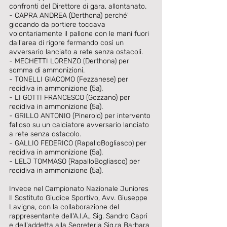
confronti del Direttore di gara, allontanato. 
- CAPRA ANDREA (Derthona) perché' 
giocando da portiere toccava 
volontariamente il pallone con le mani fuori 
dall'area di rigore fermando così un 
avversario lanciato a rete senza ostacoli. 
- MECHETTI LORENZO (Derthona) per 
somma di ammonizioni. 
- TONELLI GIACOMO (Fezzanese) per 
recidiva in ammonizione (5a). 
- LI GOTTI FRANCESCO (Gozzano) per 
recidiva in ammonizione (5a). 
- GRILLO ANTONIO (Pinerolo) per intervento 
falloso su un calciatore avversario lanciato 
a rete senza ostacolo. 
- GALLIO FEDERICO (RapalloBogliasco) per 
recidiva in ammonizione (5a). 
- LELJ TOMMASO (RapalloBogliasco) per 
recidiva in ammonizione (5a). 
Invece nel Campionato Nazionale Juniores 
Il Sostituto Giudice Sportivo, Avv. Giuseppe 
Lavigna, con la collaborazione del 
rappresentante dell'A.I.A., Sig. Sandro Capri 
e dell'addetta alla Segreteria Sig.ra Barbara 