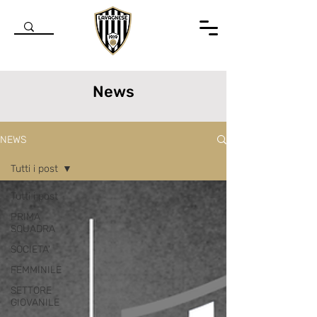
News
NEWS
Tutti i post
Tutti i post
PRIMA
SQUADRA
SOCIETA'
FEMMINILE
SETTORE
GIOVANILE