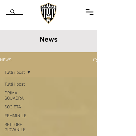
News
NEWS
Tutti i post
Tutti i post
PRIMA
SQUADRA
SOCIETA'
FEMMINILE
SETTORE
GIOVANILE