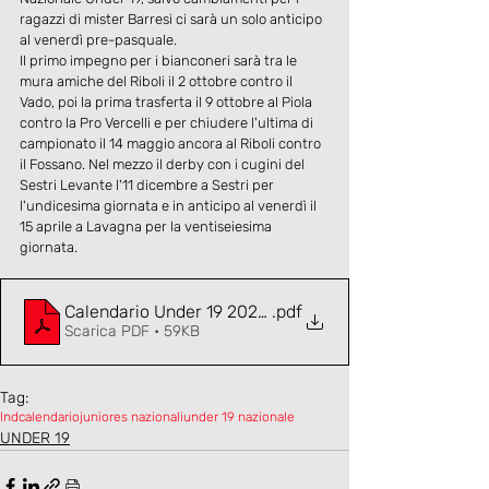
ragazzi di mister Barresi ci sarà un solo anticipo 
al venerdì pre-pasquale.
Il primo impegno per i bianconeri sarà tra le 
mura amiche del Riboli il 2 ottobre contro il 
Vado, poi la prima trasferta il 9 ottobre al Piola 
contro la Pro Vercelli e per chiudere l'ultima di 
campionato il 14 maggio ancora al Riboli contro 
il Fossano. Nel mezzo il derby con i cugini del 
Sestri Levante l'11 dicembre a Sestri per 
l'undicesima giornata e in anticipo al venerdì il 
15 aprile a Lavagna per la ventiseiesima 
giornata.
Calendario Under 19 2021-22 UFFICIALE
.pdf
Scarica PDF • 59KB
Tag:
lnd
calendario
juniores nazionali
under 19 nazionale
UNDER 19