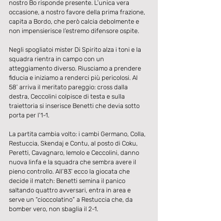
nostro Bo risponde presente. L’unica vera 
occasione, a nostro favore della prima frazione, 
capita a Bordo, che però calcia debolmente e 
non impensierisce l’estremo difensore ospite.
Negli spogliatoi mister Di Spirito alza i toni e la 
squadra rientra in campo con un 
atteggiamento diverso. Riusciamo a prendere 
fiducia e iniziamo a renderci più pericolosi. Al 
58’ arriva il meritato pareggio: cross dalla 
destra, Ceccolini colpisce di testa e sulla 
traiettoria si inserisce Benetti che devia sotto 
porta per l’1-1.
La partita cambia volto: i cambi Germano, Colla, 
Restuccia, Skendaj e Contu, al posto di Coku, 
Peretti, Cavagnaro, Iemolo e Ceccolini, danno 
nuova linfa e la squadra che sembra avere il 
pieno controllo. All’83’ ecco la giocata che 
decide il match: Benetti semina il panico 
saltando quattro avversari, entra in area e 
serve un “cioccolatino” a Restuccia che, da 
bomber vero, non sbaglia il 2-1.