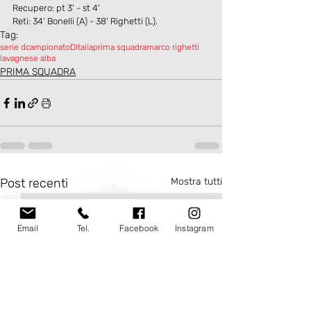
Recupero: pt 3' - st 4'
Reti: 34' Bonelli (A) - 38' Righetti (L).
Tag:
serie d
campionatoDItalia
prima squadra
marco righetti
lavagnese alba
PRIMA SQUADRA
Post recenti
Mostra tutti
Email
Tel.
Facebook
Instagram