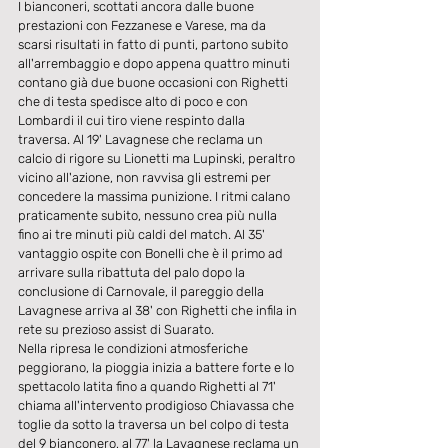
I bianconeri, scottati ancora dalle buone 
prestazioni con Fezzanese e Varese, ma da 
scarsi risultati in fatto di punti, partono subito 
all'arrembaggio e dopo appena quattro minuti 
contano già due buone occasioni con Righetti 
che di testa spedisce alto di poco e con 
Lombardi il cui tiro viene respinto dalla 
traversa. Al 19' Lavagnese che reclama un 
calcio di rigore su Lionetti ma Lupinski, peraltro 
vicino all'azione, non ravvisa gli estremi per 
concedere la massima punizione. I ritmi calano 
praticamente subito, nessuno crea più nulla 
fino ai tre minuti più caldi del match. Al 35' 
vantaggio ospite con Bonelli che è il primo ad 
arrivare sulla ribattuta del palo dopo la 
conclusione di Carnovale, il pareggio della 
Lavagnese arriva al 38' con Righetti che infila in 
rete su prezioso assist di Suarato.
Nella ripresa le condizioni atmosferiche 
peggiorano, la pioggia inizia a battere forte e lo 
spettacolo latita fino a quando Righetti al 71' 
chiama all'intervento prodigioso Chiavassa che 
toglie da sotto la traversa un bel colpo di testa 
del 9 bianconero, al 77' la Lavagnese reclama un 