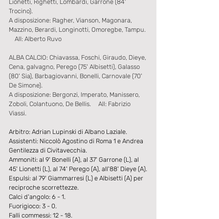
Lionetti, Righetti, Lombardi, Garrone (84' 
Trocino).
A disposizione: Ragher, Vianson, Magonara, 
Mazzino, Berardi, Longinotti, Omoregbe, Tampu. 
    All: Alberto Ruvo
ALBA CALCIO: Chiavassa, Foschi, Giraudo, Dieye, 
Cena, galvagno, Perego (75' Albisetti), Galasso 
(80' Sia), Barbagiovanni, Bonelli, Carnovale (70' 
De Simone).
A disposizione: Bergonzi, Imperato, Manissero, 
Zoboli, Colantuono, De Bellis.     All: Fabrizio 
Viassi.
Arbitro: Adrian Lupinski di Albano Laziale.
Assistenti: Niccolò Agostino di Roma 1 e Andrea 
Gentilezza di Civitavecchia.
Ammoniti: al 9' Bonelli (A), al 37' Garrone (L), al 
45' Lionetti (L), al 74' Perego (A), all'88' Dieye (A).
Espulsi: al 79' Giammarresi (L) e Albisetti (A) per 
reciproche scorrettezze.
Calci d'angolo: 6 - 1.
Fuorigioco: 3 - 0.
Falli commessi: 12 - 18.