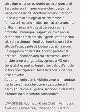
altro rigore per un evidente tocco di gomito di 
Barbagiovanni in area, ma anche questo non 
viene concesso dal direttore romano. Poi dopo 
un solo giro di orologio al 78' entrambe le 
formazioni restano in dieci per l'allontanamento 
di Giammarresi e Albisetti per reciproche 
proteste. Comunque i ragazzi di Ruvo non si 
arrendono e trascinati da Righetti vanno vicino 
alla rete a cinque minuti dal termine con il tiro 
alto dell'attaccante da buona posizione e con 
un doppio colpo di testa, il primo parato dal 
portiere, il secondo alto sulla traversa. Ultimo 
brivido ancora targato Lavagnese al 93' con 
Lionetti che, sugli sviluppi di un calcio d'angolo, 
in torsione colpisce di testa la faccia superiore 
della traversa.
Appuntamento con la vittoria ancora rimandato 
per la Lavagnese che domenica giocherà il 
derby ligure con il Ligorna, secondo in classifica 
e reduce da due vittorie consecutive. 
LAVAGNESE: Adornato, Kruhs Zulian, Vannucci, 
Avellino, Giammarresi, Romanengo, Suarato, 