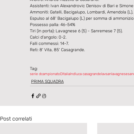
Assistenti: Ivan Alexandrovic Denisov di Bari e Simone M
Ammoniti: Gatelli, Bacigalupo, Lombardi, Amendola (L),
Espulso al 68' Bacigalupo (L) per somma di ammonizion
Possesso palla: 46-54%
Tiri (in porta): Lavagnese 6 (5) - Sanremese 7 (5).
Calci d'angolo: 0-2.
Falli commessi: 14-7.
Reti: 8' Vita, 85' Casagrande.
Tag:
serie d
campionatoDItalia
lnd
luca casagrande
lavsan
lavagnesesa
PRIMA SQUADRA
Post correlati