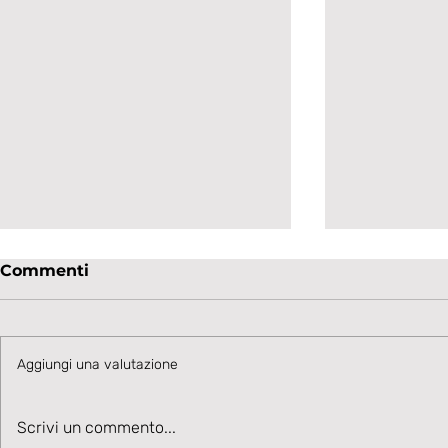
Commenti
Aggiungi una valutazione
Velocità, Potenza, Gol,
Sulla fascia
Scrivi un commento...