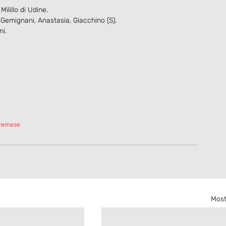
ilillo di Udine.
 Gemignani, Anastasia, Giacchino (S).
i.
nremese
Most