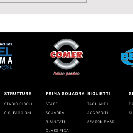
scione è della
talento: Mattia Giudici
e
alla Lavagnese
STRUTTURE
PRIMA SQUADRA
BIGLIETTI
S
STADIO RIBOLI
STAFF
TAGLIANDI
P
C.S. FAGGIONI
SQUADRA
ACCREDITI
S
RISULTATI
SEASON PASS
CLASSIFICA