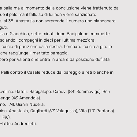
eve palla ma al momento della conclusione viene trattenuto da 
 il palo ma il fallo su di lui non viene sanzionato.
e, al 38' Anastasia non sorprende il numero uno bianconero 
uti.
tasia e Giacchino, sette minuti dopo Bacigalupo commette 
lasciando i compagni in dieci per l'ultima mezz'ora.
calcio di punizione dalla destra, Lombardi calcia a giro in 
 che raggiunge il meritato pareggio.
ero per Valenti che entra in area e da posizione defilata 
alli contro il Casale reduce dal pareggio a reti bianche in 
vellino, Gatelli, Bacigalupo, Canovi (84' Sommovigo), Ben 
anengo (46' Amendola).
o.   All. Gianni Nucera.
o, Anastasia, Gagliardi (69' Valagussa), Vita (70' Pantano), 
 Piu).
 Matteo Andreoletti.