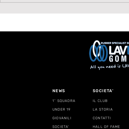
Benvenuto Moise Drebli
Hubert Fru
Lavagnes
NEWS
SOCIETA'
1^ SQUADRA
IL CLUB
UNDER 19
LA STORIA
GIOVANILI
CONTATTI
SOCIETA'
HALL OF FAME