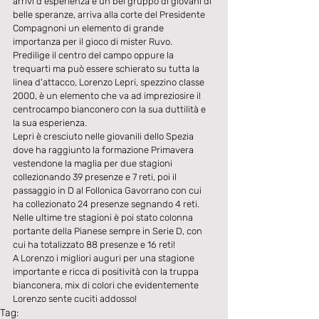
arrivi d'esperienza e un bel gruppo di giovani di 
belle speranze, arriva alla corte del Presidente 
Compagnoni un elemento di grande 
importanza per il gioco di mister Ruvo.
Predilige il centro del campo oppure la 
trequarti ma può essere schierato su tutta la 
linea d'attacco, Lorenzo Lepri, spezzino classe 
2000, è un elemento che va ad impreziosire il 
centrocampo bianconero con la sua duttilità e 
la sua esperienza.
Lepri è cresciuto nelle giovanili dello Spezia 
dove ha raggiunto la formazione Primavera 
vestendone la maglia per due stagioni 
collezionando 39 presenze e 7 reti, poi il 
passaggio in D al Follonica Gavorrano con cui 
ha collezionato 24 presenze segnando 4 reti. 
Nelle ultime tre stagioni è poi stato colonna 
portante della Pianese sempre in Serie D, con 
cui ha totalizzato 88 presenze e 16 reti!
A Lorenzo i migliori auguri per una stagione 
importante e ricca di positività con la truppa 
bianconera, mix di colori che evidentemente 
Lorenzo sente cuciti addosso!
Tag: