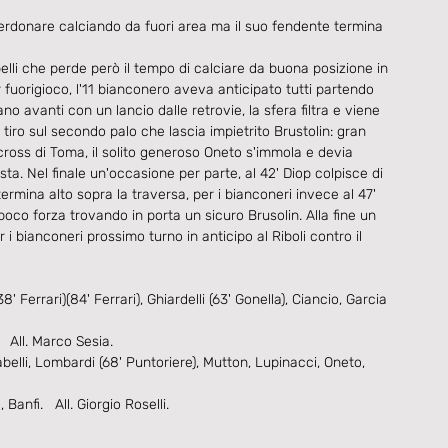
perdonare calciando da fuori area ma il suo fendente termina 
belli che perde però il tempo di calciare da buona posizione in 
r fuorigioco, l'11 bianconero aveva anticipato tutti partendo 
tano avanti con un lancio dalle retrovie, la sfera filtra e viene 
tiro sul secondo palo che lascia impietrito Brustolin: gran 
cross di Toma, il solito generoso Oneto s'immola e devia 
ta. Nel finale un'occasione per parte, al 42' Diop colpisce di 
ermina alto sopra la traversa, per i bianconeri invece al 47' 
poco forza trovando in porta un sicuro Brusolin. Alla fine un 
i bianconeri prossimo turno in anticipo al Riboli contro il 
 Ferrari)(84' Ferrari), Ghiardelli (63' Gonella), Ciancio, Garcia 
  All. Marco Sesia.
belli, Lombardi (68' Puntoriere), Mutton, Lupinacci, Oneto, 
Banfi.   All. Giorgio Roselli.