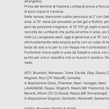
all'angolino.
Prima del termine di frazione Lombardi prova a farsi 
di poco sopra la traversa.
Nella ripresa, bianconeri subito pericolosi al 2' con Ga
area, al 10' viene poi annullato un bel gol a Mutton, pe
però da posizione irregolare. Al 12' POI gli ospiti si por
raccolta da Lombardi che punta ed entra in area, poi il 
rete! La Lavagnese però, oggi è generosa e al 75', sul 
sfortunatamente nella propria porta con un colpo di tes
testa da solo a tu per tu con Raspa ma il controbalzo t
Puntoriere riceve palla in area da Gabelli e calcia con 
punto per uno e classifica che si muove in positivo. Per 
Vado.
ASTI: Brustolin, Manasiev, Toma, Favale, Diop, Gazoul (38'
Magnelli, Ricci (74' Rabuffi), Camatta.
A disposizione Dosio, Chianese, Kean, Vanegas, West.   
LAVAGNESE: Raspa, Ghigliotti, Masini (68' Pastorino), Ga
Berardi, Attuini (76' Di Giosia), Mazza (68' Romanengo).
A disposizione Gragnoli, Garibotto, Marianelli, Garbarino, 
Arbitro: Riccardo Teodoli di Aprilia.