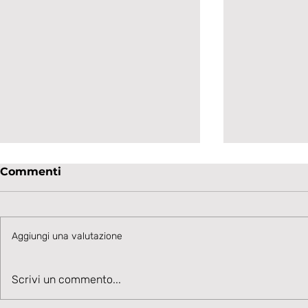
Commenti
Aggiungi una valutazione
Talento in accelerazione:
Velocità, 
Scrivi un commento...
Cesare Ivani rafforza la
Benvenuto