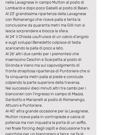
nella Lavagnese in campo Mutton al posto di 
Lombardi e dopo poco Gabelli al posto di Balan.
Al 23' grandissima ripartenza della Lavagnese 
con Romanengo che riceve palla e tenta la 
conclusione da quaranta metri ma Gilli non si 
lascia sorprendere e blocca la sfera.
Al 24' il Chisola usufruisce di un calcio d'angolo 
e sugli sviluppi Benedetto colpisce di testa 
scaricando la palla di poco a lato.
Al 26' altri due cambi per i piemontesi che 
inseriscono Ceschin e Scarpetta al posto di 
Gironda e Viano ma sul capovolgimento di 
fronte strepitosa ripartenza di Puntoriere che si 
fa cinquanta metri palla al piede e conclude 
colpendo la parte superiore della traversa.
Nei successivi dieci minuti altri tre cambi per i 
bianconeri con l'ingresso in campo di Mazza, 
Garibotto e Marianelli al posto di Romanengo, 
Attuoni e Puntoriere.
Al 40' altra grande occasione per la Lavagnese, 
Mutton riceve palla in contropiede e calcia di 
potenza ma non inquadra la porta di un soffio, 
nel finale forcing degli ospiti e discussione tra le 
panchine per un bianconero a terra, ne fa le 