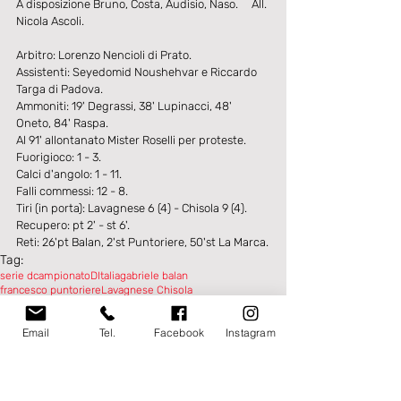
A disposizione Bruno, Costa, Audisio, Naso.     All. 
Nicola Ascoli.
Arbitro: Lorenzo Nencioli di Prato.
Assistenti: Seyedomid Noushehvar e Riccardo 
Targa di Padova.
Ammoniti: 19' Degrassi, 38' Lupinacci, 48' 
Oneto, 84' Raspa.
Al 91' allontanato Mister Roselli per proteste.
Fuorigioco: 1 - 3.
Calci d'angolo: 1 - 11.
Falli commessi: 12 - 8.
Tiri (in porta): Lavagnese 6 (4) - Chisola 9 (4).
Recupero: pt 2' - st 6'.
Reti: 26'pt Balan, 2'st Puntoriere, 50'st La Marca.
Tag:
serie d
campionatoDItalia
gabriele balan
francesco puntoriere
Lavagnese Chisola
PRIMA SQUADRA
Email
Tel.
Facebook
Instagram