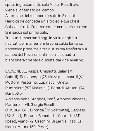
spese ingiustamente solo Mister Roselli che 
viene allontanato dal campo.
Al termine del recupero fissato in 5 minuti 
Nencioli ne concede un altro ed è qui che il 
Chisola sfrutta l'ultimo corner con La Marca che 
la insacca sul primo palo.
Tre punti importanti oggi in virtù degli altri 
risultati per mantenere la zona calda lontana, 
domenica prossima altra durissima trasferta sul 
campo del Novaromentin con la squadra 
bianconera che sarà guidata dal vice Avellino.
LAVAGNESE: Raspa, Ghigliotti, Balan (71' 
Gabelli), Romanengo (75' Mazza), Lombardi (61' 
Mutton), Pastorino, Lupinacci, Oneto, 
Puntoriere (83' Marianelli), Berardi, Attuoni (74' 
Garibotto).
A disposizione Gragnoli, Banfi, Ampese Vincenzi, 
Mantero.     All. Giorgio Roselli.
CHISOLA: Gilli, Gironda (71' Scarpetta), Degrassi 
(59' Sassi), Rosano, Benedetto, Conrotto (51' 
Rosso), Viano (72' Ceschin), Di Lernia, Rizq, La 
Marca, Marmo (50' Perez).