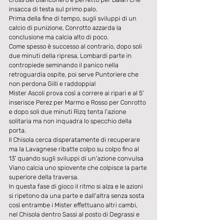
insacca di testa sul primo palo.
Prima della fine di tempo, sugli sviluppi di un 
calcio di punizione, Conrotto azzarda la 
conclusione ma calcia alto di poco.
Come spesso è successo al contrario, dopo soli 
due minuti della ripresa, Lombardi parte in 
contropiede seminando il panico nella 
retroguardia ospite, poi serve Puntoriere che 
non perdona Gilli e raddoppia!
Mister Ascoli prova così a correre ai ripari e al 5' 
inserisce Perez per Marmo e Rosso per Conrotto 
e dopo soli due minuti Rizq tenta l'azione 
solitaria ma non inquadra lo specchio della 
porta.
Il Chisola cerca disperatamente di recuperare 
ma la Lavagnese ribatte colpo su colpo fino al 
13' quando sugli sviluppi di un'azione convulsa 
Viano calcia uno spiovente che colpisce la parte 
superiore della traversa.
In questa fase di gioco il ritmo si alza e le azioni 
si ripetono da una parte e dall'altra senza sosta 
così entrambe i Mister effettuano altri cambi, 
nel Chisola dentro Sassi al posto di Degrassi e 