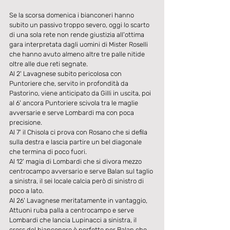
Se la scorsa domenica i bianconeri hanno 
subito un passivo troppo severo, oggi lo scarto 
di una sola rete non rende giustizia all'ottima 
gara interpretata dagli uomini di Mister Roselli 
che hanno avuto almeno altre tre palle nitide 
oltre alle due reti segnate.
Al 2' Lavagnese subito pericolosa con 
Puntoriere che, servito in profondità da 
Pastorino, viene anticipato da Gilli in uscita, poi 
al 6' ancora Puntoriere scivola tra le maglie 
avversarie e serve Lombardi ma con poca 
precisione.
Al 7' il Chisola ci prova con Rosano che si defila 
sulla destra e lascia partire un bel diagonale 
che termina di poco fuori.
Al 12' magia di Lombardi che si divora mezzo 
centrocampo avversario e serve Balan sul taglio 
a sinistra, il sei locale calcia però di sinistro di 
poco a lato.
Al 26' Lavagnese meritatamente in vantaggio, 
Attuoni ruba palla a centrocampo e serve 
Lombardi che lancia Lupinacci a sinistra, il 
cross del bianconero è perfetto per Balan che 