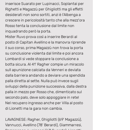
inserisce Suarato per Lupinacci, Soplantai per 
Righetti e Magazzù per Ghigliotti ma gli effetti 
desiderati non sono sortiti, anzi è l'Albenga a 
crescere in pericolosità tanto che alla mezz'ora 
Rosso tenta la conclusione dal limite non 
inquadrando però la porta.
Mister Ruvo prova così a inserire Berardi al 
posto di Capitan Avellino e la manovra riprende 
il suo corso, prima Magazzù non trova la porta 
su conclusione violenta dal limite e poi ancora 
Lombardi si vede stoppare la conclusione a 
botta sicura. Al 41' Ragher compie un miracolo 
sull apunizione calciata da Venneri e deviata 
dalla barriera andando a deviare una spendida 
palla diretta al sette. Nulla può invece sugli 
sviluppi della punizione successiva, dalla destra 
palla in mezzo per Rosso che, dimenticato sul 
secondo palo, deve solo appoggiare in rete!
Nel recupero ingresso anche per Villa al posto 
di Lionetti ma la gara non cambia.
LAVAGNESE: Ragher, Ghigliotti (69' Magazzù), 
Vannucci, Avellino (78' Berardi), Giammarresi, 