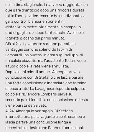
nell'ultima stagionale, la salvezza raggiunta con 
due gare d'anticipo dopo una rincorsa durata 
tutto l'anno evidentemente ha condizionato la 
gara contro i bianconeri ponentini.
Mister Ruvo mette inizialmente in campo un 
undici gagliardo, dopo tanto anche Avellino e 
Righetti giocano dal primo minuto.
Già al 2' la Lavagnese sarebbe passata in 
vantaggio con uno splendido tap-in di 
Lombardi, insinuatosi in area sugli sviluppi di 
un calcio piazzato, ma l'assistente Todaro vede 
il fuorigioco e la rete viene annullata.
Dopo alcuni minuti anche l'Albenga prova la 
conclusione con Di Stefano che lascia partire 
una forte conclusione a incrociare che termina 
di poco a lato! La Lavagnese risponde colpo su 
colpo e al 16' ancora Lombardi serve sul 
secondo palo Lionetti la cui conclusione di testa 
viene parata da Salvato.
Al 24' Albenga in vantaggio, Di Stefano 
intercetta una palla vagante a centrocampo e 
lascia partire una conclusione lunga e 
decentrata a destra che Ragher, fuori dai pali, 