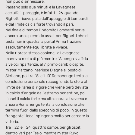
non può disinnescare.
Passano solo due minuti e la Lavagnese 
acciuffa il pareggio, è infatti il 26' quando 
Righetti riceve palla dall'appoggio di Lombardi 
e dal limite calcia forte trovando il pari.
Nel finale di tempo l'indomito Lombardi serve 
ancora uno splendido assist per Righetti che di 
testa non inquadra la porta! Prima frazione 
assolutamente equilibrata e vivace.
Nella ripresa stesso copione, la Lavagnese 
manovra molto di più mentre l'Albenga si affida 
a veloci ripartenze, al 7' primo cambio ospite, 
mister Marzano inserisce Diagne al posto di 
Siciliano, poi tra l'8' e il 10' Romanengo tenta la 
conclusione personale raccogliendo la sfera al 
limite dell'area di rigore che viene però deviata 
in calcio d'angolo dall'estremo ponentino, poi 
Lionetti calcia forte ma alto sopra la traversa e 
ancora Romanengo tenta la conclusione che 
termina fuori dallo specchio di poco. In questo 
frangente i locali spingono molto per cercare la 
vittoria.
Tra il 22' e il 24' quattro cambi, per gli ospiti 
dentro Vari per Tesio, mentre mister Ruvo 