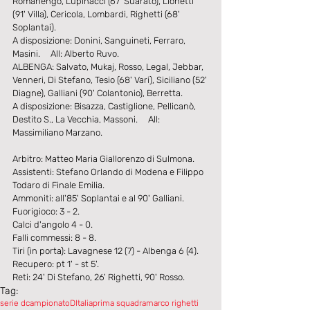
Romanengo, Lupinacci (67' Suarato), Lionetti 
(91' Villa), Cericola, Lombardi, Righetti (68' 
Soplantai).
A disposizione: Donini, Sanguineti, Ferraro, 
Masini.     All: Alberto Ruvo.
ALBENGA: Salvato, Mukaj, Rosso, Legal, Jebbar, 
Venneri, Di Stefano, Tesio (68' Vari), Siciliano (52' 
Diagne), Galliani (90' Colantonio), Berretta.
A disposizione: Bisazza, Castiglione, Pellicanò, 
Destito S., La Vecchia, Massoni.     All: 
Massimiliano Marzano.
Arbitro: Matteo Maria Giallorenzo di Sulmona.
Assistenti: Stefano Orlando di Modena e Filippo 
Todaro di Finale Emilia.
Ammoniti: all'85' Soplantai e al 90' Galliani.
Fuorigioco: 3 - 2.
Calci d'angolo 4 - 0.
Falli commessi: 8 - 8.
Tiri (in porta): Lavagnese 12 (7) - Albenga 6 (4).
Recupero: pt 1' - st 5'.
Reti: 24' Di Stefano, 26' Righetti, 90' Rosso.
Tag:
serie d
campionatoDItalia
prima squadra
marco righetti