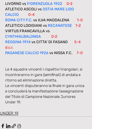
LIVORNO vs 
FIORENZUOLA 1922  
0-2
ATLETICO ASCOLI vs 
OSTIA MARE LIDO 
CALCIO
0-4
ROMA CITY F.C.
 vs ILVA MADDALENA	   
1-0
ATLETICO LODIGIANI
 vs 
RECANATESE
1-2
VIRTUS FRANCAVILLA vs 
CYNTHIALBALONGA
0-2
REGGINA 1914
 vs 
CITTA' DI FASANO
5-4 
d.c.r.
PAGANESE CALCIO 1926
 vs NISSA F.C.     
7-0
Le 4 squadre vincenti i rispettivi triangolari, si 
incontreranno in gare (semifinali) di andata e 
ritorno ad eliminazione diretta. 
Le vincenti disputeranno la finale in gara unica 
e concluderà la manifestazione l’assegnazione 
del Titolo di Campione Nazionale Juniores 
Under 19. 
UNDER 19