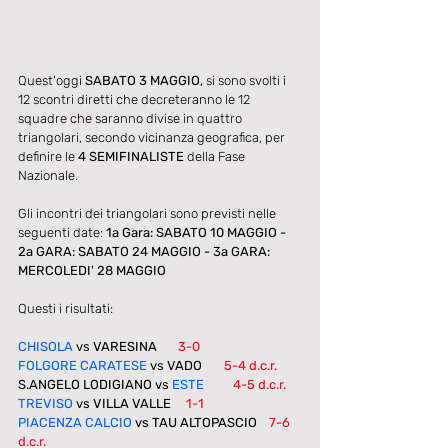
Quest'oggi 
SABATO 3 MAGGIO, 
si sono svolti i 
12 scontri diretti che decreteranno le 12 
squadre che saranno divise in quattro 
triangolari, secondo vicinanza geografica, per 
definire le
 4 SEMIFINALISTE 
della Fase 
Nazionale.
Gli incontri dei triangolari sono previsti nelle 
seguenti date: 
1a Gara: SABATO 10 MAGGIO - 
2a GARA: SABATO 24 MAGGIO - 3a GARA: 
MERCOLEDI' 28 MAGGIO
Questi i risultati:
CHISOLA
 vs VARESINA	
3-0
FOLGORE CARATESE
 vs VADO	  
5-4 d.c.r.
S.ANGELO LODIGIANO vs 
ESTE
4-5 d.c.r.
TREVISO
 vs VILLA VALLE     
1-1
PIACENZA CALCIO
 vs TAU ALTOPASCIO    
7-6 
d.c.r.