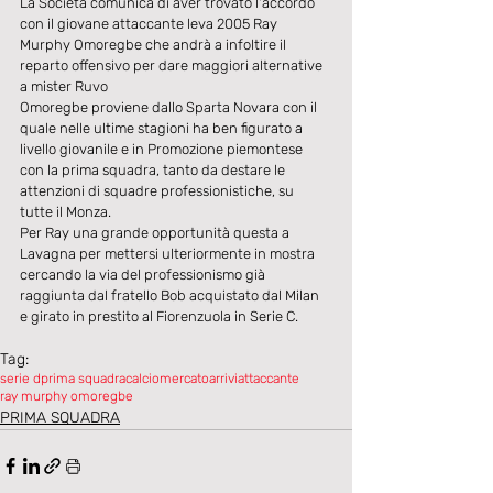
La Società comunica di aver trovato l'accordo 
con il giovane attaccante leva 2005 Ray 
Murphy Omoregbe che andrà a infoltire il 
reparto offensivo per dare maggiori alternative 
a mister Ruvo
Omoregbe proviene dallo Sparta Novara con il 
quale nelle ultime stagioni ha ben figurato a 
livello giovanile e in Promozione piemontese 
con la prima squadra, tanto da destare le 
attenzioni di squadre professionistiche, su 
tutte il Monza.
Per Ray una grande opportunità questa a 
Lavagna per mettersi ulteriormente in mostra 
cercando la via del professionismo già 
raggiunta dal fratello Bob acquistato dal Milan 
e girato in prestito al Fiorenzuola in Serie C.
Tag:
serie d
prima squadra
calciomercato
arrivi
attaccante
ray murphy omoregbe
PRIMA SQUADRA