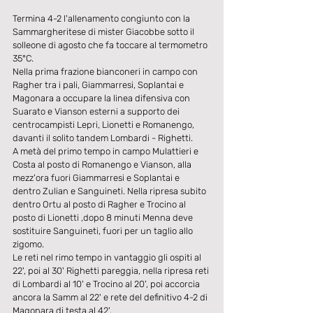
Termina 4-2 l'allenamento congiunto con la 
Sammargheritese di mister Giacobbe sotto il 
solleone di agosto che fa toccare al termometro 
35°C.
Nella prima frazione bianconeri in campo con 
Ragher tra i pali, Giammarresi, Soplantai e 
Magonara a occupare la linea difensiva con 
Suarato e Vianson esterni a supporto dei 
centrocampisti Lepri, Lionetti e Romanengo, 
davanti il solito tandem Lombardi - Righetti.
A metà del primo tempo in campo Mulattieri e 
Costa al posto di Romanengo e Vianson, alla 
mezz'ora fuori Giammarresi e Soplantai e 
dentro Zulian e Sanguineti. Nella ripresa subito 
dentro Ortu al posto di Ragher e Trocino al 
posto di Lionetti ,dopo 8 minuti Menna deve 
sostituire Sanguineti, fuori per un taglio allo 
zigomo.
Le reti nel rimo tempo in vantaggio gli ospiti al 
22', poi al 30' Righetti pareggia, nella ripresa reti 
di Lombardi al 10' e Trocino al 20', poi accorcia 
ancora la Samm al 22' e rete del definitivo 4-2 di 
Magonara di testa al 42'.