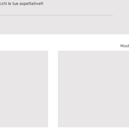
hi le tue aspettative!!!
Most