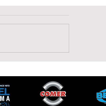
Valutazione 0 stelle su 5.
Non ci sono ancora valutazioni
Potenza, Gol,
Sulla fascia arriva il tur
 Moise Drebli
Hubert Fruscione è dell
Lavagnese