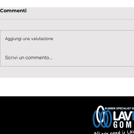
Commenti
Aggiungi una valutazione
Talento in accelerazione:
Velocità, 
Scrivi un commento...
Cesare Ivani rafforza la
Benvenuto
corsia sinistra bianconera