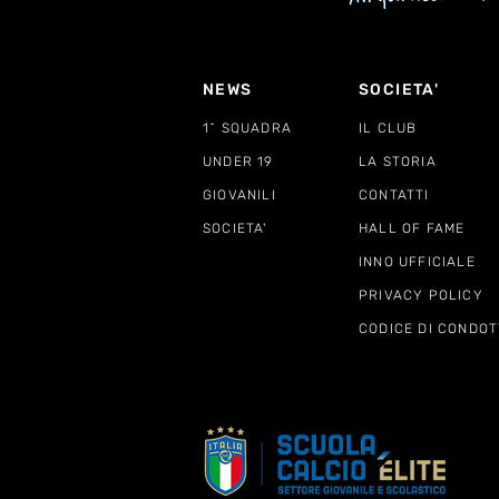
NEWS
SOCIETA'
1^ SQUADRA
IL CLUB
UNDER 19
LA STORIA
GIOVANILI
CONTATTI
SOCIETA'
HALL OF FAME
INNO UFFICIALE
PRIVACY POLICY
CODICE DI CONDOT