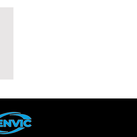
bo:
a