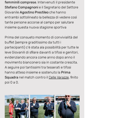
femminili comprese
. Intervenuti il presidente 
Stefano Compagnoni
 e il Segretario del Settore 
Giovanile 
Agostino Prestileo
 che hanno 
entrambi sottolineato la bellezza di vedere così 
tante persone accorse al campo per salutare 
insieme questa nuova stagione sportiva
Prima del consueto momento di convivialità del 
buffet (sempre graditissimo da tutti i 
partecipanti) c'è stata ala possibilità per tutte le 
leve Giovanili di sfilare davanti a tifosi e genitori, 
evidenziando ancora come anno dopo anno il 
movimento bianconero sia in costante crescita.  
A seguire poi tantissimi tra tesserati e tifosi 
hanno atteso insieme e sostenuto la 
Prima 
Squadra
 nel match contro il 
Celle Varazze
, finito 
poi 0 a 0.