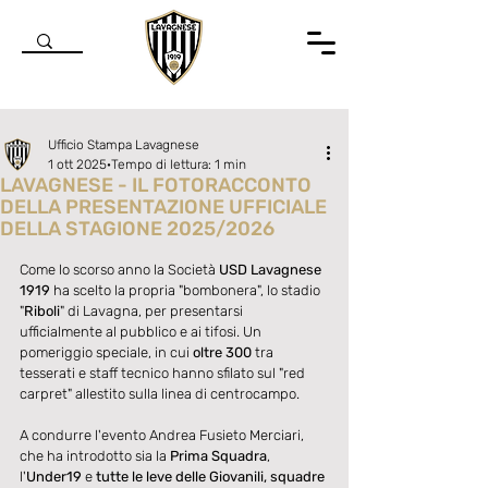
Ufficio Stampa Lavagnese
1 ott 2025
Tempo di lettura: 1 min
LAVAGNESE - IL FOTORACCONTO
DELLA PRESENTAZIONE UFFICIALE
DELLA STAGIONE 2025/2026
Valutazione NaN stelle su 5.
Come lo scorso anno la Società 
USD Lavagnese 
1919
 ha scelto la propria "bombonera", lo stadio 
"
Riboli
" di Lavagna, per presentarsi 
ufficialmente al pubblico e ai tifosi. Un 
pomeriggio speciale, in cui 
oltre 300
 tra 
tesserati e staff tecnico hanno sfilato sul "red 
carpret" allestito sulla linea di centrocampo. 
A condurre l'evento Andrea Fusieto Merciari, 
che ha introdotto sia la 
Prima Squadra
, 
l'
Under19
 e 
tutte le leve delle Giovanili, squadre 