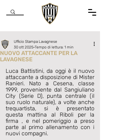
Ufficio Stampa Lavagnese
30 ott 2025
Tempo di lettura: 1 min
NUOVO ATTACCANTE PER LA
LAVAGNESE
Valutazione NaN stelle su 5.
Luca Battistini, da oggi è il nuovo 
attaccante a disposizione di Mister 
Ranieri. Nato a Cesena, classe 
1999, proveniente dal 
Sangiuliano 
City (Serie D), punta centrale (il 
suo ruolo naturale), a volte anche 
trequartista,
 si è presentato 
questa mattina al Riboli per la 
firma , e nel pomeriggio a preso 
parte al primo allenamento con i 
nuovi compagni.