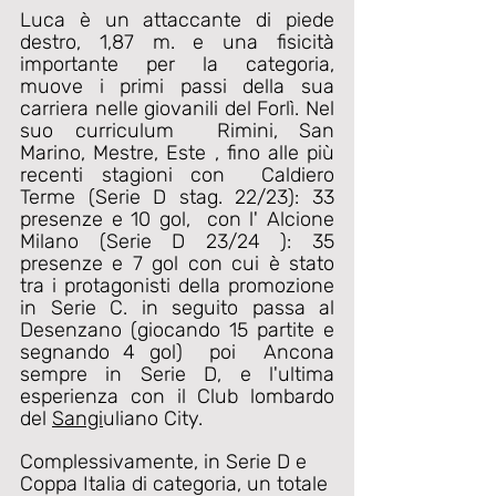
Luca è un attaccante di piede 
destro, 1,87 m. e una fisicità 
importante per la categoria, 
muove i primi passi della sua 
carriera nelle giovanili del Forlì. Nel 
suo curriculum  Rimini, San 
Marino, Mestre, Este , fino alle più 
recenti stagioni con  
Caldiero 
Terme (Serie D stag. 22/23): 33 
presenze e 10 gol,  con l' Alcione 
Milano (Serie D 23/24 ): 35 
presenze e 7 gol con cui è stato 
tra i protagonisti della promozione 
in Serie C. in seguito passa al 
Desenzano (giocando 15 partite e 
segnando 4 gol)  poi  Ancona 
sempre in Serie D, e l'ultima 
esperienza con il Club lombardo 
del 
Sangi
uliano City.
Complessivamente, in Serie D e 
Coppa Italia di categoria, un totale 