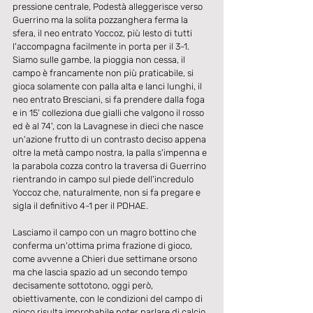
pressione centrale, Podestà alleggerisce verso 
Guerrino ma la solita pozzanghera ferma la 
sfera, il neo entrato Yoccoz, più lesto di tutti 
l'accompagna facilmente in porta per il 3-1. 
Siamo sulle gambe, la pioggia non cessa, il 
campo è francamente non più praticabile, si 
gioca solamente con palla alta e lanci lunghi, il 
neo entrato Bresciani, si fa prendere dalla foga 
e in 15' colleziona due gialli che valgono il rosso 
ed è al 74', con la Lavagnese in dieci che nasce 
un'azione frutto di un contrasto deciso appena 
oltre la metà campo nostra, la palla s'impenna e 
la parabola cozza contro la traversa di Guerrino 
rientrando in campo sul piede dell'incredulo 
Yoccoz che, naturalmente, non si fa pregare e 
sigla il definitivo 4-1 per il PDHAE.
Lasciamo il campo con un magro bottino che 
conferma un'ottima prima frazione di gioco, 
come avvenne a Chieri due settimane orsono 
ma che lascia spazio ad un secondo tempo 
decisamente sottotono, oggi però, 
obiettivamente, con le condizioni del campo di 
gioco risulta improbabile poter parlare di calcio, 