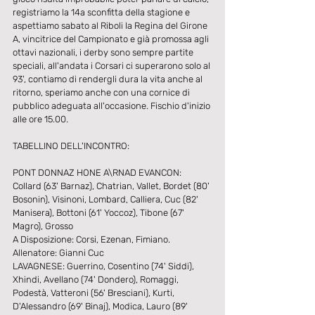
registriamo la 14a sconfitta della stagione e 
aspettiamo sabato al Riboli la Regina del Girone 
A, vincitrice del Campionato e già promossa agli 
ottavi nazionali, i derby sono sempre partite 
speciali, all'andata i Corsari ci superarono solo al 
93', contiamo di rendergli dura la vita anche al 
ritorno, speriamo anche con una cornice di 
pubblico adeguata all'occasione. Fischio d'inizio 
alle ore 15.00.
TABELLINO DELL'INCONTRO:
PONT DONNAZ HONE A\RNAD EVANCON: 
Collard (63' Barnaz), Chatrian, Vallet, Bordet (80' 
Bosonin), Visinoni, Lombard, Calliera, Cuc (82' 
Manisera), Bottoni (61' Yoccoz), Tibone (67' 
Magro), Grosso
A Disposizione: Corsi, Ezenan, Fimiano. 
Allenatore: Gianni Cuc
LAVAGNESE: Guerrino, Cosentino (74' Siddi), 
Xhindi, Avellano (74' Dondero), Romaggi, 
Podestà, Vatteroni (56' Bresciani), Kurti, 
D'Alessandro (69' Binaj), Modica, Lauro (89' 