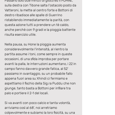
Passano solo due minuti di gioco ed il PDHAE, 
sulla destra con Tibone salta l'ostacolo posto da 
Vatteroni, la mette al centro forte e Bottoni di 
destro ribadisce alle spalle di Guerrino 
ristabilendo immediatamente la parità, con 
questa azione tutti a prendere un tè caldo, 
anche perchè con 9 gradi e la pioggia battente 
risulta esercizio utile.
Nella pausa, su Hone la pioggia aumenta 
considerevolmente l'intensità, al rientro la 
partita assume i toni, come sempre in queste 
occasioni, di una sfida improba per portare 
avanti la palla, le interruzioni aumentano, i 22 in 
campo fanno davvero grande fatica, al 52' 
passiamo in svantaggio, su un probabile fallo 
appena fuori area su Xhindi ci fermiamo e 
aspettiamo il fischio della Sig.ra Puddu che non 
giunge, tanto basta a Bottoni per infilare tra 
palo e portiere il 2-1 del locali.
Si va avanti con poco calcio e tanta volontà, 
arriviamo così al 68', noi arretriamo 
colpevolmente e subiamo la loro fisicità, su una 