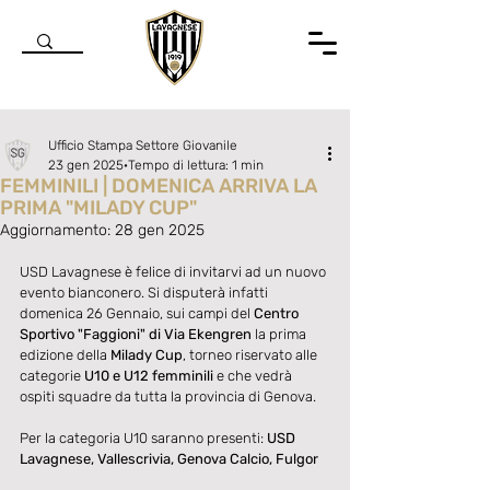
Ufficio Stampa Settore Giovanile
23 gen 2025
Tempo di lettura: 1 min
FEMMINILI | DOMENICA ARRIVA LA
PRIMA "MILADY CUP"
Aggiornamento:
28 gen 2025
Valutazione NaN stelle su 5.
USD Lavagnese è felice di invitarvi ad un nuovo 
evento bianconero. Si disputerà infatti 
domenica 26 Gennaio, sui campi del 
Centro 
Sportivo "Faggioni" di Via Ekengren
 la prima 
edizione della 
Milady Cup
, torneo riservato alle 
categorie 
U10 e U12 femminili
 e che vedrà 
ospiti squadre da tutta la provincia di Genova.
Per la categoria U10 saranno presenti: 
USD 
Lavagnese, Vallescrivia, Genova Calcio, Fulgor