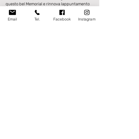
questo bel Memorial e rinnova lappuntamento 
per la prossima edizione.
Tag:
Email
Tel.
Facebook
Instagram
memorial gian carbone
SETTORE GIOVANILE
Post recenti
Mostra tutti