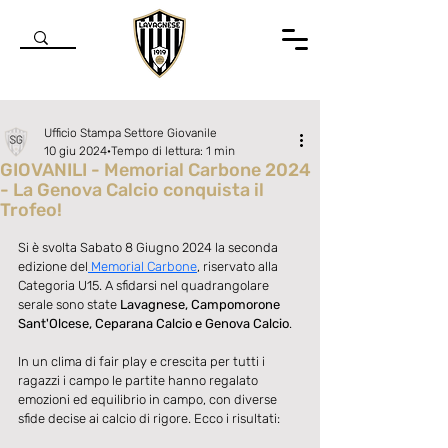
Ufficio Stampa Settore Giovanile
10 giu 2024
Tempo di lettura: 1 min
GIOVANILI - Memorial Carbone 2024
- La Genova Calcio conquista il
Trofeo!
Valutazione NaN stelle su 5.
Si è svolta Sabato 8 Giugno 2024 la seconda 
edizione del
 Memorial Carbone
, riservato alla 
Categoria U15. A sfidarsi nel quadrangolare 
serale sono state 
Lavagnese, Campomorone 
Sant'Olcese, Ceparana Calcio e Genova Calcio
. 
In un clima di fair play e crescita per tutti i 
ragazzi i campo le partite hanno regalato 
emozioni ed equilibrio in campo, con diverse 
sfide decise ai calcio di rigore. Ecco i risultati: 