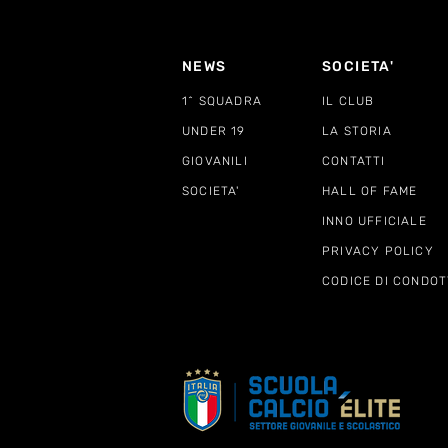
NEWS
SOCIETA'
1^ SQUADRA
IL CLUB
UNDER 19
LA STORIA
GIOVANILI
CONTATTI
SOCIETA'
HALL OF FAME
INNO UFFICIALE
PRIVACY POLICY
CODICE DI CONDOT