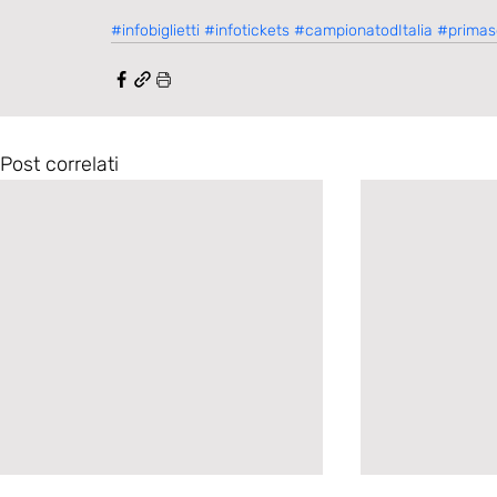
#infobiglietti
#infotickets
#campionatodItalia
#primas
Post correlati