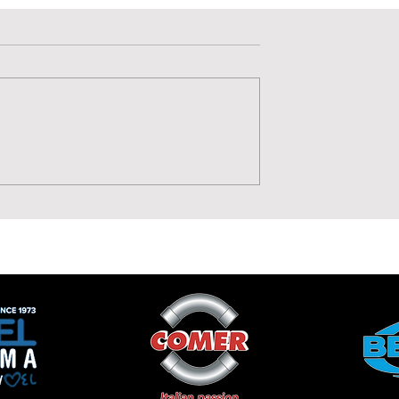
Valutazione 0 stelle su 5.
Non ci sono ancora valutazioni
ese 1919 punta
⚫⚪ Benvenuta Aurora
o di Annamaria
Volpone: qualità, corsa 
o
talento per il
centrocampo della
Lavagnese Women