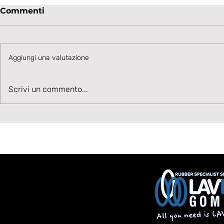
Commenti
Aggiungi una valutazione
Velocità, Potenza, Gol,
La Lavagn
Scrivi un commento...
Benvenuto Moise Drebli
sul talent
Cannizzar