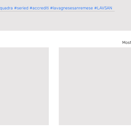
quadra
#seried
#accrediti
#lavagnesesanremese
#LAVSAN
Most