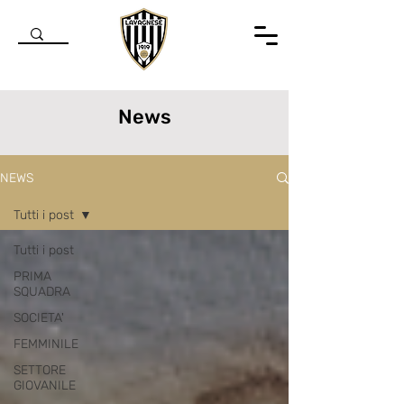
News
NEWS
Tutti i post
Tutti i post
PRIMA
SQUADRA
SOCIETA'
FEMMINILE
SETTORE
GIOVANILE