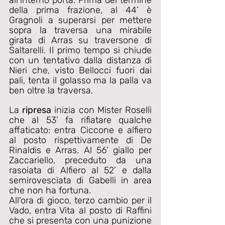
all’interno porta. Prima del termine 
della prima frazione, al 44’ è 
Gragnoli a superarsi per mettere 
sopra la traversa una mirabile 
girata di Arras su traversone di 
Saltarelli. Il primo tempo si chiude 
con un tentativo dalla distanza di 
Nieri che, visto Bellocci fuori dai 
pali, tenta il golasso ma la palla va 
ben oltre la traversa.
La 
ripresa
 inizia con Mister Roselli 
che al 53’ fa rifiatare qualche 
affaticato: entra Ciccone e alfiero 
al posto rispettivamente di De 
Rinaldis e Arras. Al 56’ giallo per 
Zaccariello, preceduto da una 
rasoiata di Alfiero al 52’ e dalla 
semirovesciata di Gabelli in area 
che non ha fortuna.
All'ora di gioco, terzo cambio per il 
Vado, entra Vita al posto di Raffini 
che si presenta con una punizione 