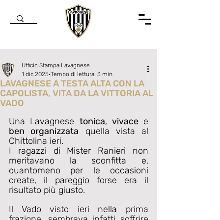
Ufficio Stampa Lavagnese
1 dic 2025
Tempo di lettura: 3 min
LAVAGNESE A TESTA ALTA CON LA
CAPOLISTA, VITA DA LA VITTORIA AL
VADO
Valutazione NaN stelle su 5.
Una Lavagnese 
tonica
, 
vivace
 e 
ben organizzata
 quella vista al 
Chittolina ieri. 
I ragazzi di Mister Ranieri non 
meritavano la sconfitta e, 
quantomeno per le occasioni 
create, il pareggio forse era il 
risultato più giusto.
Il Vado visto ieri nella prima 
frazione, sembrava infatti soffrire 