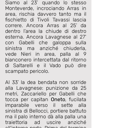
Siamo al 23’ quando lo stesso 
Monteverde, incrociando Arras in 
area, rischia davvero tanto ma il 
fischietto di Tivoli Tavassi lascia 
correre. Ancora Arras al 25’ da 
dentro l’area la chiude di destro 
esterna. Ancora Lavagnese al 27' 
con Gabelli che galoppa sulla 
sinistra ma anziché chiuderla, 
vede Nieri in area, palla al 9 
bianconero intercettata dal ritorno 
di Saltarelli e il Vado può dire 
scampato pericolo.
Al 33’ la dea bendata non sorride 
alla Lavagnese: punizione da 25 
metri, Zaccariello per Gabelli che 
tocca per capitan 
Oneto
, fucilata 
imparabile verso il sette alla 
sinistra di Bellocci, portiere battuto 
ma il palo interno dà alla palla una 
traiettoria ad uscire anziché 