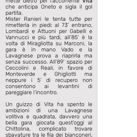
mette dietro per l’accorrente 
Vita
che anticipa Oneto e sigla il gol 
partita. 
Mister Ranieri le tenta tutte per 
rimetterla in piedi: al 73’ entrano, 
Lombardi e Attuoni per Gabelli e 
Vannucci e più tardi, all’85’ è la 
volta di Miragliotta su Marconi, la 
gara è in mano Vado e la 
Lavagnese prova a riaprirla ma 
senza successo. All'89’ spazio per 
Ceccolini e Reali, in favore di 
Monteverde e Ghigliotti ma 
neppure i 5’ di recupero non 
consentono ai levantini di 
pareggiare l’incontro.
Un guizzo di Vita ha spento le 
ambizioni di una Lavagnese 
volitiva e quadrata, davvero una 
bella gara giocata quest’oggi al 
Chittolina, complicato trovare 
sbavature tra le fila dei bianconeri, 