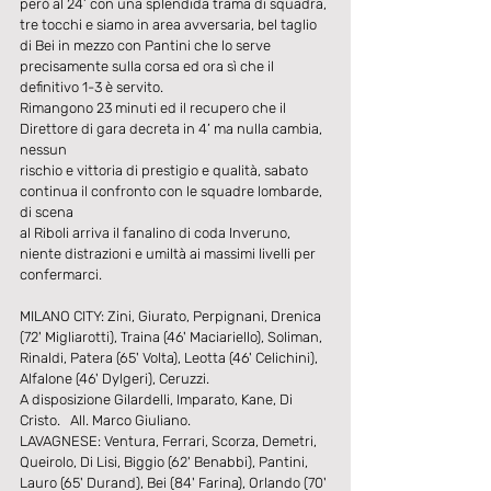
però al 24’ con una splendida trama di squadra, 
tre tocchi e siamo in area avversaria, bel taglio 
di Bei in mezzo con Pantini che lo serve 
precisamente sulla corsa ed ora sì che il 
definitivo 1-3 è servito.
Rimangono 23 minuti ed il recupero che il 
Direttore di gara decreta in 4’ ma nulla cambia, 
nessun
rischio e vittoria di prestigio e qualità, sabato 
continua il confronto con le squadre lombarde, 
di scena
al Riboli arriva il fanalino di coda Inveruno, 
niente distrazioni e umiltà ai massimi livelli per 
confermarci.
MILANO CITY: Zini, Giurato, Perpignani, Drenica 
(72' Migliarotti), Traina (46' Maciariello), Soliman, 
Rinaldi, Patera (65' Volta), Leotta (46' Celichini), 
Alfalone (46' Dylgeri), Ceruzzi.
A disposizione Gilardelli, Imparato, Kane, Di 
Cristo.   All. Marco Giuliano.
LAVAGNESE: Ventura, Ferrari, Scorza, Demetri, 
Queirolo, Di Lisi, Biggio (62' Benabbi), Pantini, 
Lauro (65' Durand), Bei (84' Farina), Orlando (70' 