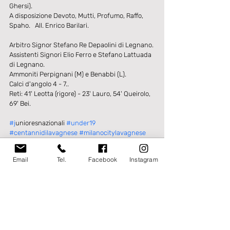
Ghersi).
A disposizione Devoto, Mutti, Profumo, Raffo, 
Spaho.   All. Enrico Barilari.
Arbitro Signor Stefano Re Depaolini di Legnano.
Assistenti Signori Elio Ferro e Stefano Lattuada 
di Legnano.
Ammoniti Perpignani (M) e Benabbi (L).
Calci d'angolo 4 - 7..
Reti: 41' Leotta (rigore) - 23' Lauro, 54' Queirolo, 
69' Bei.
#j
unioresnazionali 
#under19
#centannidilavagnese
#milanocitylavagnese
Email
Tel.
Facebook
Instagram
Post recenti
Mostra tutti