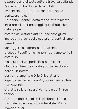
e Lauro la gira di testa sotto la traversa beffando
l’estremo lombardo Zini, Milano City 
evidentemente stordito, trame che non si 
perfezionano ed
un’inconcludente Leotta fanno letteralmente 
infuriare mister Porro, oggi squalificato, che 
dalle griglie
esterne dello stadio distribuisce consigli ed 
improperi verso i suoi giocatori, noi controlliamo 
bene il
vantaggio e a differenza dei matches 
precedenti, soffriamo meno e ripartiamo con gli 
esterni in
maniera decisa e pericolosa, stiamo per 
chiudere il tempo in vantaggio ma perdiamo 
palla sulla nostra
destra malamente e Dillo Di Lisi atterra 
ingenuamente Leotta al 41’, rigore inevitabile e 
realizzazione
di piatto sulla sinistra di Ventura e qui finisce il 
tempo.
Si rientra dagli spogliatoi ascoltando il tono 
molto deciso e minaccioso che Mister Porro 
rivolge ai suoi