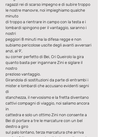
ragazzi rei di scarso impegno e di subire troppo 
le nostre manovre, noi impieghiamo qualche 
minuto
di troppo a rientrare in campo con la testa e i 
lombardi spingono per il vantaggio, saranno i 
nostri
peggiori 8 minuti ma la difesa regge e non 
subiamo pericolose uscite degli avanti avversari 
anzi, al 9’,
su corner perfetto di Bei, Cri Queirolo la gira 
quanto basta per ingannare Zini e siglare il 
nostro
prezioso vantaggio.
Girandola di sostituzioni da parte di entrambi i 
mister e lombardi che accusano evidenti segni 
di
stanchezza, il nervosismo e la fretta diventano 
cattivi compagni di viaggio, noi saliamo ancora 
in
cattedra e solo un ottimo Zini non consente a 
Bei di portare a tre le marcature con un bel 
destro a giro
sul palo lontano, terza marcatura che arriva 