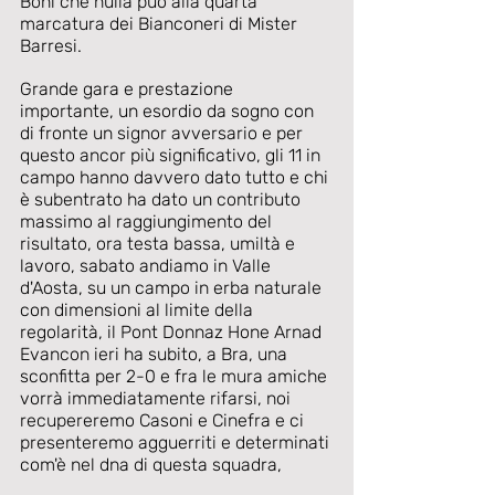
Boni che nulla può alla quarta 
marcatura dei Bianconeri di Mister 
Barresi. 
Grande gara e prestazione 
importante, un esordio da sogno con 
di fronte un signor avversario e per 
questo ancor più significativo, gli 11 in 
campo hanno davvero dato tutto e chi 
è subentrato ha dato un contributo 
massimo al raggiungimento del 
risultato, ora testa bassa, umiltà e 
lavoro, sabato andiamo in Valle 
d'Aosta, su un campo in erba naturale 
con dimensioni al limite della 
regolarità, il Pont Donnaz Hone Arnad 
Evancon ieri ha subito, a Bra, una 
sconfitta per 2-0 e fra le mura amiche 
vorrà immediatamente rifarsi, noi 
recupereremo Casoni e Cinefra e ci 
presenteremo agguerriti e determinati 
com'è nel dna di questa squadra,