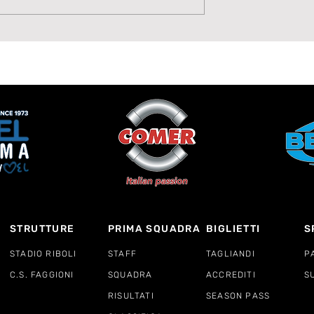
 VADO:
JUNIORES INCEROTTAT
LO E
CEDE ALLA CAPOLISTA
E AL RIBOLI
STRUTTURE
PRIMA SQUADRA
BIGLIETTI
S
STADIO RIBOLI
STAFF
TAGLIANDI
P
C.S. FAGGIONI
SQUADRA
ACCREDITI
S
RISULTATI
SEASON PASS