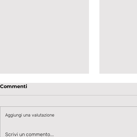
Commenti
Aggiungi una valutazione
UNDER 19 - GOAL FLASH
UNDER 19 
Scrivi un commento...