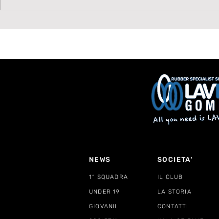
BASTA AL GOZZANO:
STENDE IL
LAVAGNESE SCONFITTA
SPETTACO
DI MISURA
CARATTER
NEWS
SOCIETA'
1^ SQUADRA
IL CLUB
UNDER 19
LA STORIA
GIOVANILI
CONTATTI