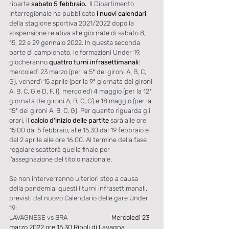
riparte 
sabato 5 febbraio.
  Il Dipartimento 
Interregionale ha pubblicato 
i nuovi calendari
della stagione sportiva 2021/2022 dopo la 
sospensione relativa alle giornate di sabato 8, 
15, 22 e 29 gennaio 2022. In questa seconda 
parte di campionato, le formazioni Under 19, 
giocheranno 
quattro turni infrasettimanali
: 
mercoledì 23 marzo (per la 5ª dei gironi A, B, C, 
G), venerdì 15 aprile (per la 9ª giornata dei gironi 
A, B, C, G e D, F, I), mercoledì 4 maggio (per la 12ª 
giornata dei gironi A, B, C, G) e 18 maggio (per la 
15ª dei gironi A, B, C, G). Per quanto riguarda gli 
orari, il 
calcio d'inizio delle partite
 sarà alle ore 
15.00 dal 5 febbraio, alle 15.30 dal 19 febbraio e 
dal 2 aprile alle ore 16.00. Al termine della fase 
regolare scatterà quella finale per 
l’assegnazione del titolo nazionale. 
Se non interverranno ulteriori stop a causa 
della pandemia, questi i turni infrasettimanali, 
previsti dal nuovo Calendario delle gare Under 
19:
LAVAGNESE vs BRA
			Mercoledì 23 
marzo 2022 ore 15.30 Riboli di Lavagna