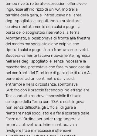
tempo rivolto reiterate espressioni offensive e 
ingiuriose all'indirizzo di un A.A. Inoltre, al 
termine della gara, si introduceva nell'area 
degli spogliatoi e, seguitando a protestare, 
colpiva ripetutamente con calci e pugni la 
porta dello spogliatoio riservato alla Terna. 
Allontanato, si posizionava di fronte alla finestra 
del medesimo spogliatoio che colpiva con 
ripetuti calci e pugni fino a frantumarne i vetri. 
Successivamente faceva nuovamente ingresso 
nell'area degli spogliatoi e, senza indossare la 
mascherina, protestava con fare minaccioso sia 
nei confronti del Direttore di gara che di un A.A. 
ponendosi ad un centimetro dal viso di 
entrambi e nella circostanza, spintonava 
l'Arbitro con il braccio facendolo indietreggiare. 
Tale condotta rendeva impossibile il rituale 
colloquio della Terna con l'O.A. e costringeva, 
non senza difficoltà, gli Ufficiali di gara a 
rientrare negli spogliatoi e a farsi scortare dalle 
Forze dell'Ordine per poter raggiungere la 
propria autovettura. Infine continuava a 
rivolgere frasi minacciose e offensive 