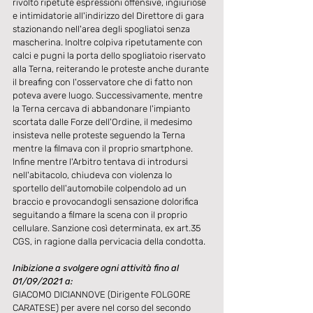
rivolto ripetute espressioni offensive, ingiuriose 
e intimidatorie all'indirizzo del Direttore di gara 
stazionando nell'area degli spogliatoi senza 
mascherina. Inoltre colpiva ripetutamente con 
calci e pugni la porta dello spogliatoio riservato 
alla Terna, reiterando le proteste anche durante 
il breafing con l'osservatore che di fatto non 
poteva avere luogo. Successivamente, mentre 
la Terna cercava di abbandonare l'impianto 
scortata dalle Forze dell'Ordine, il medesimo 
insisteva nelle proteste seguendo la Terna 
mentre la filmava con il proprio smartphone. 
Infine mentre l'Arbitro tentava di introdursi 
nell'abitacolo, chiudeva con violenza lo 
sportello dell'automobile colpendolo ad un 
braccio e provocandogli sensazione dolorifica 
seguitando a filmare la scena con il proprio 
cellulare. Sanzione così determinata, ex art.35 
CGS, in ragione dalla pervicacia della condotta.
Inibizione a svolgere ogni attività fino al 
01/09/2021 a:
GIACOMO DICIANNOVE (Dirigente FOLGORE 
CARATESE) per avere nel corso del secondo 