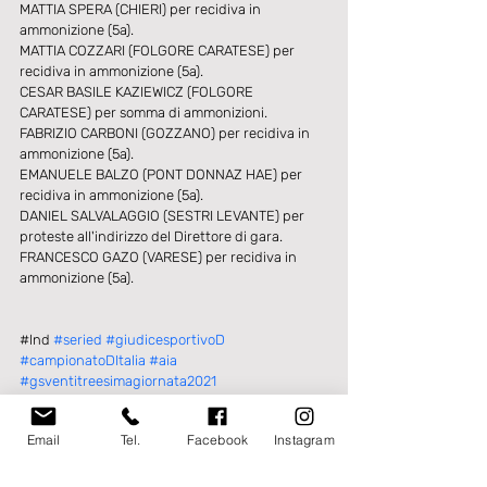
MATTIA SPERA (CHIERI) per recidiva in 
ammonizione (5a).
MATTIA COZZARI (FOLGORE CARATESE) per 
recidiva in ammonizione (5a).
CESAR BASILE KAZIEWICZ (FOLGORE 
CARATESE) per somma di ammonizioni.
FABRIZIO CARBONI (GOZZANO) per recidiva in 
ammonizione (5a).
EMANUELE BALZO (PONT DONNAZ HAE) per 
recidiva in ammonizione (5a).
DANIEL SALVALAGGIO (SESTRI LEVANTE) per 
proteste all'indirizzo del Direttore di gara.
FRANCESCO GAZO (VARESE) per recidiva in 
ammonizione (5a).
​#lnd 
#seried
#giudicesportivoD
#campionatoDItalia
#aia
#gsventitreesimagiornata2021
PRIMA SQUADRA
Email
Tel.
Facebook
Instagram