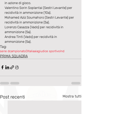
in azione di gioco.
Valentino Sorin Soplantai (Sestri Levante) per 
recidività in ammonizione (10a).
Mohamed Aziz Soumahoro (Sestri Levante) per 
recidività in ammonizione (5a).
Lorenzo Casazza (Vado) per recidività in 
ammonizione (5a).
Andrea Tinti (Vado) per recidività in 
ammonizione (5a).
Tag:
serie d
campionatoDItalia
aia
giudice sportivo
lnd
PRIMA SQUADRA
Post recenti
Mostra tutti