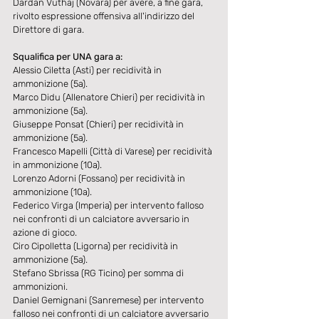
Dardan Vuthaj (Novara) per avere, a fine gara, 
rivolto espressione offensiva all'indirizzo del 
Direttore di gara.
Squalifica per UNA gara a:
Alessio Ciletta (Asti) per recidività in 
ammonizione (5a).
Marco Didu (Allenatore Chieri) per recidività in 
ammonizione (5a).
Giuseppe Ponsat (Chieri) per recidività in 
ammonizione (5a).
Francesco Mapelli (Città di Varese) per recidività 
in ammonizione (10a).
Lorenzo Adorni (Fossano) per recidività in 
ammonizione (10a).
Federico Virga (Imperia) per intervento falloso 
nei confronti di un calciatore avversario in 
azione di gioco.
Ciro Cipolletta (Ligorna) per recidività in 
ammonizione (5a).
Stefano Sbrissa (RG Ticino) per somma di 
ammonizioni.
Daniel Gemignani (Sanremese) per intervento 
falloso nei confronti di un calciatore avversario 