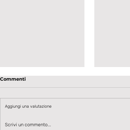
Commenti
Aggiungi una valutazione
UNDER 19 - GOAL FLASH
UNDER 19 
Scrivi un commento...