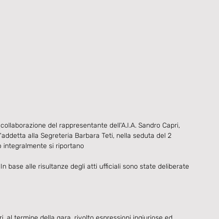
 collaborazione del rappresentante dell'A.I.A. Sandro Capri, 
'addetta alla Segreteria Barbara Teti, nella seduta del 2 
 integralmente si riportano
e alle risultanze degli atti ufficiali sono state deliberate 
al termine della gara, rivolto espressioni ingiuriose ed 