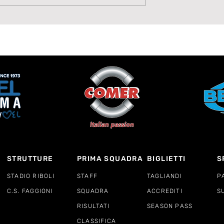
 VADO:
JUNIORES INCEROTTAT
LO E
CEDE ALLA CAPOLISTA
E AL RIBOLI
STRUTTURE
PRIMA SQUADRA
BIGLIETTI
S
STADIO RIBOLI
STAFF
TAGLIANDI
P
C.S. FAGGIONI
SQUADRA
ACCREDITI
S
RISULTATI
SEASON PASS
CLASSIFICA