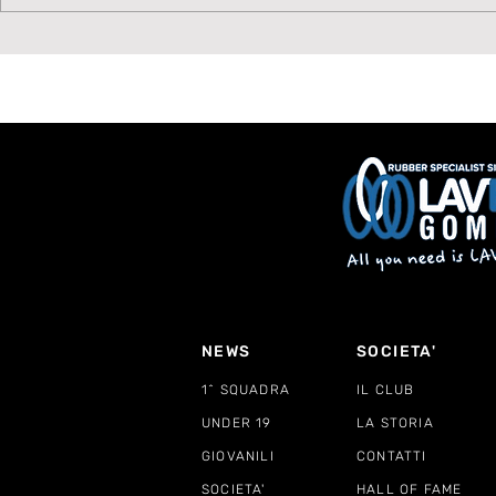
BASTA AL GOZZANO:
STENDE IL
LAVAGNESE SCONFITTA
SPETTACO
DI MISURA
CARATTER
NEWS
SOCIETA'
1^ SQUADRA
IL CLUB
UNDER 19
LA STORIA
GIOVANILI
CONTATTI
SOCIETA'
HALL OF FAME