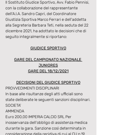
Il Sostituto Giudice Sportivo, Avv. Fabio Pennisi, 
con la collaborazione del rappresentante 
dell'A.I.A. Sandro Capri, del Coordinatore 
Giustizia Sportiva Marco Ferrari e dell'addetta 
alla Segreteria Barbara Teti, nella seduta del 22 
dicembre 2021, ha adottato le decisioni che di 
seguito integralmente si riportano:
GIUDICE SPORTIVO
GARE DEL CAMPIONATO NAZIONALE 
JUNIORES
GARE DEL 18/12/2021
DECISIONI DEL GIUDICE SPORTIVO
PROVVEDIMENTI DISCIPLINARI
In base alle risultanze degli atti ufficiali sono 
state deliberate le seguenti sanzioni disciplinari.
SOCIETA'
AMMENDA
Euro 200,00 IMPERIA CALCIO SRL Per 
inosservanza dell'obbligo di assistenza medica 
durante la gara. Sanzione così determinata in 
considerazione della recidiva di cui al CU n.19.