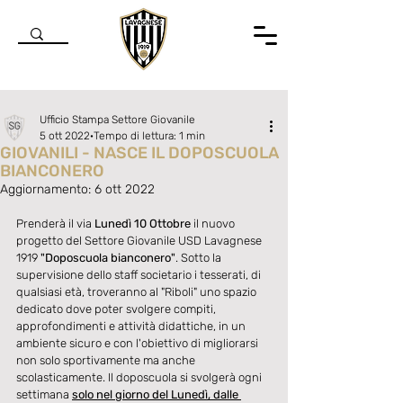
Ufficio Stampa Settore Giovanile
5 ott 2022
Tempo di lettura: 1 min
GIOVANILI - NASCE IL DOPOSCUOLA
BIANCONERO
Aggiornamento:
6 ott 2022
Valutazione NaN stelle su 5.
Prenderà il via 
Lunedì 10 Ottobre
 il nuovo 
progetto del Settore Giovanile USD Lavagnese 
1919 
"Doposcuola bianconero"
. Sotto la 
supervisione dello staff societario i tesserati, di 
qualsiasi età, troveranno al "Riboli" uno spazio 
dedicato dove poter svolgere compiti, 
approfondimenti e attività didattiche, in un 
ambiente sicuro e con l'obiettivo di migliorarsi 
non solo sportivamente ma anche 
scolasticamente. Il doposcuola si svolgerà ogni 
settimana 
solo nel giorno del Lunedì, dalle 