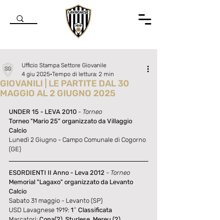
Ufficio Stampa Settore Giovanile
4 giu 2025
Tempo di lettura: 2 min
GIOVANILI | LE PARTITE DAL 30
MAGGIO AL 2 GIUGNO 2025
Valutazione NaN stelle su 5.
UNDER 15 - LEVA 2010
- 
Torneo
Torneo "Mario 25" organizzato da Villaggio 
Calcio
Lunedì 2 Giugno - Campo Comunale di Cogorno 
(GE)
ESORDIENTI II Anno - Leva 2012
- Torneo
Memorial "Lagaxo" organizzato da Levanto 
Calcio
Sabato 31 maggio - Levanto (SP)
USD Lavagnese 1919: 
1^ Classificata
Marcatori:
 Copa(2), Sturlese, Mereu (2), 