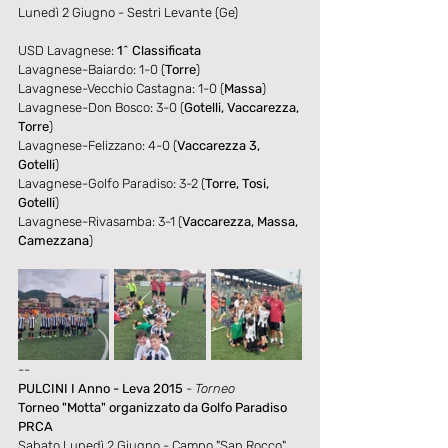
Lunedì 2 Giugno - Sestri Levante (Ge)
USD Lavagnese: 
1^ Classificata
Lavagnese-Baiardo: 1-0 (
Torre
)
Lavagnese-Vecchio Castagna: 1-0 (
Massa
)
Lavagnese-Don Bosco: 3-0 (
Gotelli, Vaccarezza, 
Torre
)
Lavagnese-Felizzano: 4-0 (
Vaccarezza 3, 
Gotelli
)
Lavagnese-Golfo Paradiso: 3-2 (
Torre, Tosi, 
Gotelli
)
Lavagnese-Rivasamba: 3-1 (
Vaccarezza, Massa, 
Camezzana
)
--
PULCINI I Anno - Leva 2015
- Torneo
Torneo "Motta" organizzato da Golfo Paradiso 
PRCA
Sabato Lunedì 2 Giugno - Campo "San Rocco" 