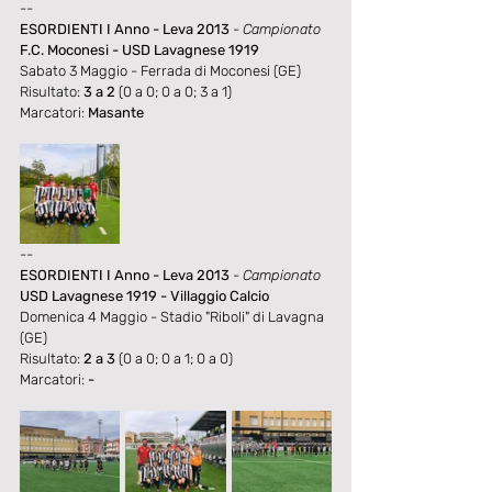
--
ESORDIENTI I Anno - Leva 2013
- Campionato
F.C. Moconesi - USD Lavagnese 1919
Sabato 3 Maggio - 
Ferrada di Moconesi (GE)
Risultato: 
3 a 2
 (0 a 0; 0 a 0; 3 a 1)
Marcatori: 
Masante
--
ESORDIENTI I Anno - Leva 2013
- Campionato
USD Lavagnese 1919 - Villaggio Calcio
Domenica 4 Maggio - 
Stadio "Riboli" di Lavagna 
(GE)
Risultato: 
2 a 3
 (0 a 0; 0 a 1; 0 a 0)
Marcatori: 
-