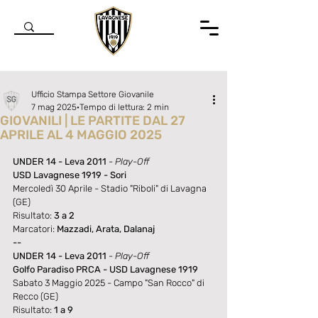
Ufficio Stampa Settore Giovanile
7 mag 2025
Tempo di lettura: 2 min
GIOVANILI | LE PARTITE DAL 27
APRILE AL 4 MAGGIO 2025
Valutazione NaN stelle su 5.
UNDER 14 - Leva 2011
- 
Play-Off
USD Lavagnese 1919 - Sori
Mercoledì 30 Aprile - Stadio "Riboli" di Lavagna 
(GE)
Risultato:
 3 a 2
Marcatori:
 Mazzadi, Arata, Dalanaj
--
UNDER 14 - Leva 2011
- 
Play-Off
Golfo Paradiso PRCA - USD Lavagnese 1919
Sabato 3 Maggio 2025 - Campo "San Rocco" di 
Recco (GE)
Risultato:
 1 a 9