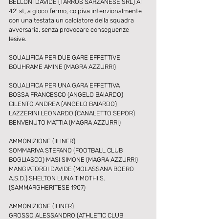
BELLONI DAVIDE (TARROS SARZANESE SRL) Al 
42' st, a gioco fermo, colpiva intenzionalmente 
con una testata un calciatore della squadra 
avversaria, senza provocare conseguenze 
lesive. 
SQUALIFICA PER DUE GARE EFFETTIVE
BOUHRAME AMINE (MAGRA AZZURRI)
SQUALIFICA PER UNA GARA EFFETTIVA 
BOSSA FRANCESCO (ANGELO BAIARDO) 
CILENTO ANDREA (ANGELO BAIARDO) 
LAZZERINI LEONARDO (CANALETTO SEPOR) 
BENVENUTO MATTIA (MAGRA AZZURRI)
AMMONIZIONE (III INFR) 
SOMMARIVA STEFANO (FOOTBALL CLUB 
BOGLIASCO) MASI SIMONE (MAGRA AZZURRI) 
MANGIATORDI DAVIDE (MOLASSANA BOERO 
A.S.D.) SHELTON LUNA TIMOTHI S. 
(SAMMARGHERITESE 1907)
AMMONIZIONE (II INFR) 
GROSSO ALESSANDRO (ATHLETIC CLUB 