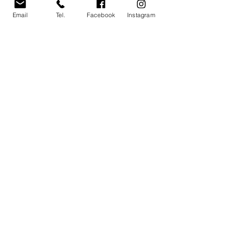
Email
Tel.
Facebook
Instagram
Commenti
0.0/5 (0)
Gioventù, qualità e
Martinelli, nuo
Commenta e valuta...
talento: Mattia Giudici
innesto per la d
alla Lavagnese
della Lavagnese
SEGUICI
ISCRIVITI ALLA NOSTRA NEWSLETTER
ISCRIVITI